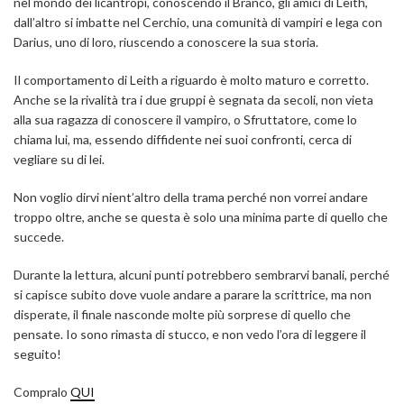
nel mondo dei licantropi, conoscendo il Branco, gli amici di Leith,
dall’altro si imbatte nel Cerchio, una comunità di vampiri e lega con
Darius, uno di loro, riuscendo a conoscere la sua storia.
Il comportamento di Leith a riguardo è molto maturo e corretto.
Anche se la rivalità tra i due gruppi è segnata da secoli, non vieta
alla sua ragazza di conoscere il vampiro, o Sfruttatore, come lo
chiama lui, ma, essendo diffidente nei suoi confronti, cerca di
vegliare su di lei.
Non voglio dirvi nient’altro della trama perché non vorrei andare
troppo oltre, anche se questa è solo una minima parte di quello che
succede.
Durante la lettura, alcuni punti potrebbero sembrarvi banali, perché
si capisce subito dove vuole andare a parare la scrittrice, ma non
disperate, il finale nasconde molte più sorprese di quello che
pensate. Io sono rimasta di stucco, e non vedo l’ora di leggere il
seguito!
Compralo
QUI