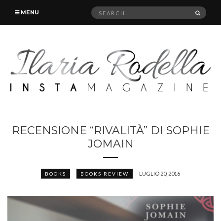
Search
SEAR
MENU
for:
RECENSIONE “RIVALITÀ” DI SOPHIE
JOMAIN
LUGLIO 20, 2016
BOOKS
BOOKS REVIEW