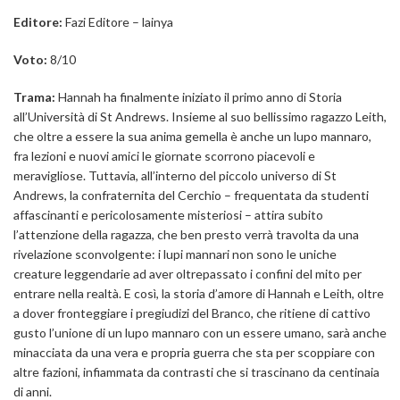
Editore:
Fazi Editore – lainya
Voto:
8/10
Trama:
Hannah ha finalmente iniziato il primo anno di Storia
all’Università di St Andrews. Insieme al suo bellissimo ragazzo Leith,
che oltre a essere la sua anima gemella è anche un lupo mannaro,
fra lezioni e nuovi amici le giornate scorrono piacevoli e
meravigliose. Tuttavia, all’interno del piccolo universo di St
Andrews, la confraternita del Cerchio – frequentata da studenti
affascinanti e pericolosamente misteriosi – attira subito
l’attenzione della ragazza, che ben presto verrà travolta da una
rivelazione sconvolgente: i lupi mannari non sono le uniche
creature leggendarie ad aver oltrepassato i confini del mito per
entrare nella realtà. E così, la storia d’amore di Hannah e Leith, oltre
a dover fronteggiare i pregiudizi del Branco, che ritiene di cattivo
gusto l’unione di un lupo mannaro con un essere umano, sarà anche
minacciata da una vera e propria guerra che sta per scoppiare con
altre fazioni, infiammata da contrasti che si trascinano da centinaia
di anni.