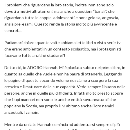
I problemi che riguardano la loro storia, inoltre, non sono solo
dovuti a motivi ultraterreni, ma anche a questioni “banali”, che
riguardano tutte le coppie, adolescenti e non: gelosia, angoscia,
ansia pre-esami.
Questo rende la storia molto più avvincente e
concreta.
Parliamoci chiaro: quante volte abbiamo letto libri o visto serie tv
che erano ambientati in un contesto scolastico, ma i protagonisti
facevano tutto anziché studiare?!
Detto ciò, io ADORO Hannah. Mi è piaciuta subito nel primo libro, in
quanto sa quello che vuole e non ha paura di ottenerlo. Leggendo
le pagine di questo secondo volume riusciamo a scorgere la sua
crescita e il maturare delle sue capacità. Vede sempre il buono nelle
persone, anche in quelle più diffidenti. Infatti molto presto scopre
che i lupi mannari non sono le uniche entità sovrannaturali che
popolano la Scozia, ma proprio lì, vi abitano anche i loro nemici
ancestrali, i vampiri.
Mentre da un lato Hannah comincia ad addentrarsi sempre di più