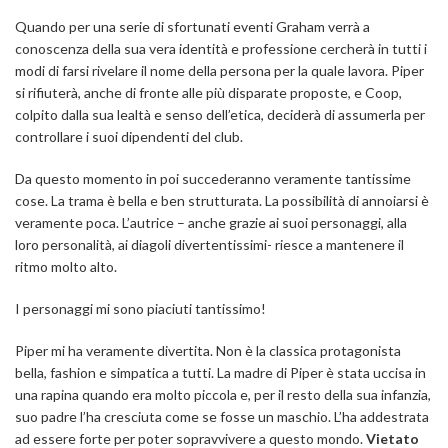
Quando per una serie di sfortunati eventi Graham verrà a
conoscenza della sua vera identità e professione cercherà in tutti i
modi di farsi rivelare il nome della persona per la quale lavora. Piper
si rifiuterà, anche di fronte alle più disparate proposte, e Coop,
colpito dalla sua lealtà e senso dell’etica, deciderà di assumerla per
controllare i suoi dipendenti del club.
Da questo momento in poi succederanno veramente tantissime
cose. La trama è bella e ben strutturata. La possibilità di annoiarsi è
veramente poca. L’autrice – anche grazie ai suoi personaggi, alla
loro personalità, ai diagoli divertentissimi- riesce a mantenere il
ritmo molto alto.
I personaggi mi sono piaciuti tantissimo!
Piper mi ha veramente divertita. Non è la classica protagonista
bella, fashion e simpatica a tutti.
La madre di Piper è stata uccisa in
una rapina quando era molto piccola e, per il resto della sua infanzia,
suo padre l’ha cresciuta come se fosse un maschio. L’ha addestrata
ad essere forte per poter sopravvivere a questo mondo.
Vietato