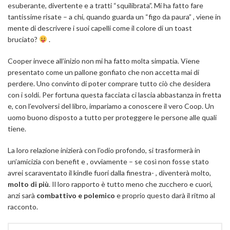
esuberante, divertente e a tratti “squilibrata”. Mi ha fatto fare
tantissime risate – a chi, quando guarda un “figo da paura” , viene in
mente di descrivere i suoi capelli come il colore di un toast
bruciato?
.
Cooper invece all’inizio non mi ha fatto molta simpatia. Viene
presentato come un pallone gonfiato che non accetta mai di
perdere. Uno convinto di poter comprare tutto ciò che desidera
con i soldi. Per fortuna questa facciata ci lascia abbastanza in fretta
e, con l’evolversi del libro, impariamo a conoscere il vero Coop. Un
uomo buono disposto a tutto per proteggere le persone alle quali
tiene.
La loro relazione inizierà con l’odio profondo, si trasformerà in
un’amicizia con benefit e , ovviamente – se così non fosse stato
avrei scaraventato il kindle fuori dalla finestra- , diventerà molto,
molto di più
. Il loro rapporto è tutto meno che zucchero e cuori,
anzi sarà
combattivo e polemico
e proprio questo darà il ritmo al
racconto.