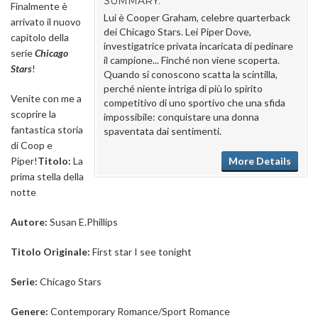
SUMMARY:
Finalmente è
Lui è Cooper Graham, celebre quarterback
arrivato il nuovo
dei Chicago Stars. Lei Piper Dove,
capitolo della
investigatrice privata incaricata di pedinare
serie
Chicago
il campione... Finché non viene scoperta.
Stars
!
Quando si conoscono scatta la scintilla,
perché niente intriga di più lo spirito
Venite con me a
competitivo di uno sportivo che una sfida
scoprire la
impossibile: conquistare una donna
fantastica storia
spaventata dai sentimenti.
di Coop e
Piper!
Titolo:
La
More Details
prima stella della
notte
Autore:
Susan E.Phillips
Titolo Originale:
First star I see tonight
Serie:
Chicago Stars
Genere:
Contemporary Romance/Sport Romance