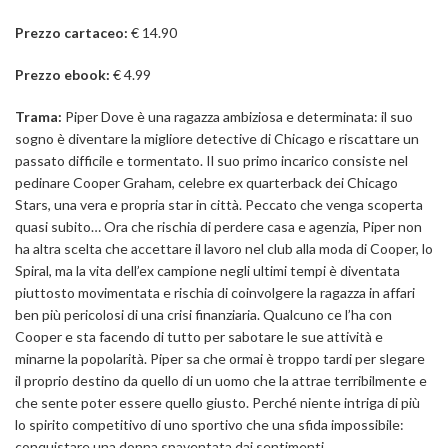
Prezzo cartaceo:
€ 14.90
Prezzo ebook:
€ 4.99
Trama:
Piper Dove è una ragazza ambiziosa e determinata: il suo
sogno è diventare la migliore detective di Chicago e riscattare un
passato difficile e tormentato. Il suo primo incarico consiste nel
pedinare Cooper Graham, celebre ex quarterback dei Chicago
Stars, una vera e propria star in città. Peccato che venga scoperta
quasi subito… Ora che rischia di perdere casa e agenzia, Piper non
ha altra scelta che accettare il lavoro nel club alla moda di Cooper, lo
Spiral, ma la vita dell’ex campione negli ultimi tempi è diventata
piuttosto movimentata e rischia di coinvolgere la ragazza in affari
ben più pericolosi di una crisi finanziaria. Qualcuno ce l’ha con
Cooper e sta facendo di tutto per sabotare le sue attività e
minarne la popolarità. Piper sa che ormai è troppo tardi per slegare
il proprio destino da quello di un uomo che la attrae terribilmente e
che sente poter essere quello giusto. Perché niente intriga di più
lo spirito competitivo di uno sportivo che una sfida impossibile:
conquistare una donna spaventata dai sentimenti.