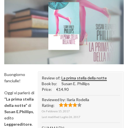
Buongiorno
Review of:
La prima stella della notte
fanciulle!
Book by:
Susan E. Phillips
Price:
€14.90
Oggi vi parlerò di
“La prima stella
Reviewed by:
Ilaria Rodella
della notte”
di
Rating:
Susan E.Phillips
,
On
Febbraio 15, 2017
Last modified:
Luglio 26, 2017
edito
Leggereditore
.