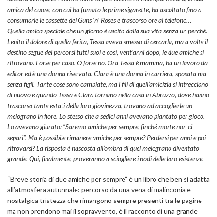
amica del cuore, con cui ha fumato le prime sigarette, ha ascoltato fino a
consumarle le cassette dei Guns ‘n’ Roses e trascorso ore al telefono…
Quella amica speciale che un giorno è uscita dalla sua vita senza un perché.
Lenito il dolore di quella ferita, Tessa aveva smesso di cercarla, ma a volte il
destino segue dei percorsi tutti suoi e così, vent’anni dopo, le due amiche si
ritrovano. Forse per caso. O forse no. Ora Tessa è mamma, ha un lavoro da
editor ed è una donna riservata. Clara è una donna in carriera, sposata ma
senza figli. Tante cose sono cambiate, ma i fili di quell’amicizia si intrecciano
di nuovo e quando Tessa e Clara tornano nella casa in Abruzzo, dove hanno
trascorso tante estati della loro giovinezza, trovano ad accoglierle un
melograno in fiore. Lo stesso che a sedici anni avevano piantato per gioco.
Lo avevano giurato: “Saremo amiche per sempre, finché morte non ci
separi”. Ma è possibile rimanere amiche per sempre? Perdersi per anni e poi
ritrovarsi? La risposta è nascosta all’ombra di quel melograno diventato
grande. Qui, finalmente, proveranno a sciogliere i nodi delle loro esistenze.
“Breve storia di due amiche per sempre” è un libro che ben si adatta
all’atmosfera autunnale: percorso da una vena di malinconia e
nostalgica tristezza che rimangono sempre presenti tra le pagine
ma non prendono mai il sopravvento, è il racconto di una grande