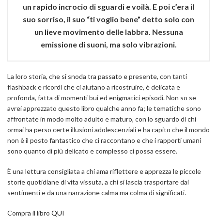
un rapido incrocio di sguardi e voilà. E poi c’era il
suo sorriso, il suo “ti voglio bene” detto solo con
un lieve movimento delle labbra. Nessuna
emissione di suoni, ma solo vibrazioni.
La loro storia, che si snoda tra passato e presente, con tanti
flashback e ricordi che ci aiutano a ricostruire, è delicata e
profonda, fatta di momenti bui ed enigmatici episodi. Non so se
avrei apprezzato questo libro qualche anno fa; le tematiche sono
affrontate in modo molto adulto e maturo, con lo sguardo di chi
ormai ha perso certe illusioni adolescenziali e ha capito che il mondo
non è il posto fantastico che ci raccontano e che i rapporti umani
sono quanto di più delicato e complesso ci possa essere.
È una lettura consigliata a chi ama riflettere e apprezza le piccole
storie quotidiane di vita vissuta, a chi si lascia trasportare dai
sentimenti e da una narrazione calma ma colma di significati.
Compra il libro
QUI