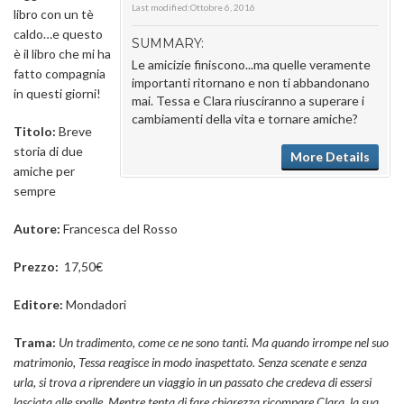
Last modified:
Ottobre 6, 2016
libro con un tè
caldo…e questo
SUMMARY:
è il libro che mi ha
Le amicizie finiscono...ma quelle veramente
fatto compagnia
importanti ritornano e non ti abbandonano
in questi giorni!
mai. Tessa e Clara riusciranno a superare i
cambiamenti della vita e tornare amiche?
Titolo:
Breve
storia di due
More Details
amiche per
sempre
Autore:
Francesca del Rosso
Prezzo:
17
,5
0€
Editore:
Mondadori
Trama:
Un tradimento, come ce ne sono tanti. Ma quando irrompe nel suo
matrimonio, Tessa reagisce in modo inaspettato. Senza scenate e senza
urla, si trova a riprendere un viaggio in un passato che credeva di essersi
lasciata alle spalle. Mentre tenta di fare chiarezza ricompare Clara, la sua