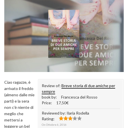
Ciao ragazze, è
Review of:
Breve storia di due amiche per
arrivato il freddo
sempre
(almeno dalle mie
book by:
Francesca del Rosso
parti) e la sera
Price:
17,50€
non c’è niente di
Reviewed by:
Ilaria Rodella
meglio che
Rating:
mettersi a
On
Ottobre 6, 2016
leggere un bel