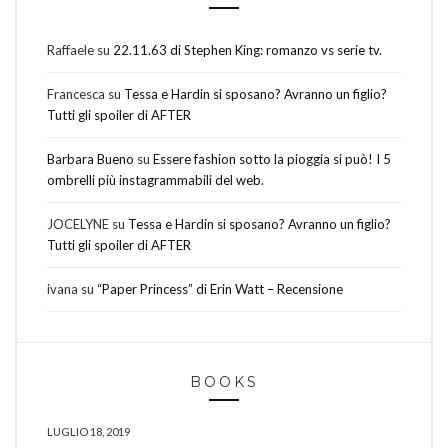
Raffaele
su
22.11.63 di Stephen King: romanzo vs serie tv.
Francesca
su
Tessa e Hardin si sposano? Avranno un figlio?
Tutti gli spoiler di AFTER
Barbara Bueno
su
Essere fashion sotto la pioggia si può! I 5
ombrelli più instagrammabili del web.
JOCELYNE
su
Tessa e Hardin si sposano? Avranno un figlio?
Tutti gli spoiler di AFTER
ivana
su
“Paper Princess” di Erin Watt – Recensione
BOOKS
LUGLIO 18, 2019