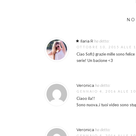
NO
ha detto:
Ilaria R
OTTOBRE 10, 2015 ALLE 
Ciao Sofi:) grazie mille sono felic
serie! Un bacione <3
ha detto:
Veronica
GENNAIO 4, 2016 ALLE 1
Ciaoo ila!!
Sono nuova..i tuoi video sono stup
ha detto:
Veronica
GENNAIO 4, 2016 ALLE 1