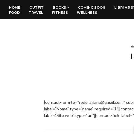
HOME
OUTFIT
BOOKS
COMING SOON
LIBRI A 5 
FOOD
TRAVEL
FITNESS
WELLNESS
[contact-form to=”rodella.ilaria@gmail.com ” sub
label=”Nome” type=”name” required=”1″][contact-f
label=”Sito web” type=”url”][contact-field labe