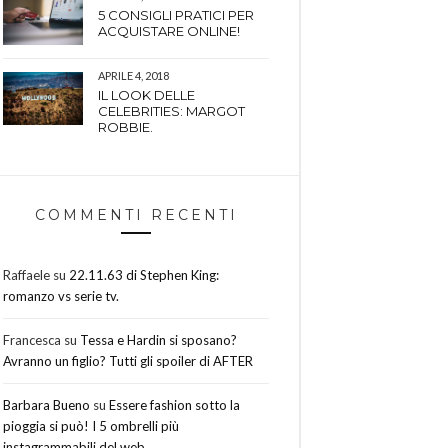
5 CONSIGLI PRATICI PER
ACQUISTARE ONLINE!
APRILE 4, 2018
IL LOOK DELLE
CELEBRITIES: MARGOT
ROBBIE.
COMMENTI RECENTI
Raffaele
su
22.11.63 di Stephen King:
romanzo vs serie tv.
Francesca
su
Tessa e Hardin si sposano?
Avranno un figlio? Tutti gli spoiler di AFTER
Barbara Bueno
su
Essere fashion sotto la
pioggia si può! I 5 ombrelli più
instagrammabili del web.