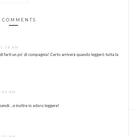
 COMMENTS
11:18 AM
e di farti un po’ di compagnia! Certo arriverà quando leggerò tutta la
0:45 AM
endi. ..e inoltre io adoro leggere!
0:47 AM