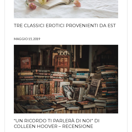
TRE CLASSICI EROTICI PROVENIENTI DA EST
MAGGIO 15, 2019
COMING SOON
INFO
PRIVACY
Search
SEARCH
for:
Ⓒ2019 Ilaria Rodella - All right reserved
“UN RICORDO TI PARLERÀ DI NOI” DI
COLLEEN HOOVER – RECENSIONE
La risposta da Instagram ha restituito dati non validi.