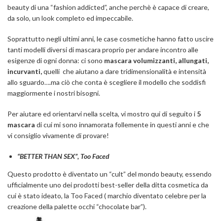
beauty di una “fashion addicted”, anche perchè è capace di creare,
da solo, un look completo ed impeccabile.
Soprattutto negli ultimi anni, le case cosmetiche hanno fatto uscire
tanti modelli diversi di mascara proprio per andare incontro alle
esigenze di ogni donna: ci sono
mascara volumizzanti, allungati,
incurvanti,
quelli che aiutano a dare tridimensionalità e intensità
allo sguardo….ma ciò che conta è scegliere il modello che soddisfi
maggiormente i nostri bisogni.
Per aiutare ed orientarvi nella scelta, vi mostro qui di seguito i
5
mascara
di cui mi sono innamorata follemente in questi anni e che
vi consiglio vivamente di provare!
“BETTER THAN SEX”, Too Faced
Questo prodotto è diventato un “cult” del mondo beauty, essendo
ufficialmente uno dei prodotti best-seller della ditta cosmetica da
cui è stato ideato, la Too Faced ( marchio diventato celebre per la
creazione della palette occhi “chocolate bar”).