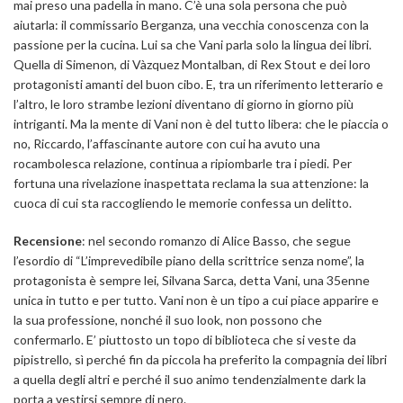
mai preso una padella in mano. C’è una sola persona che può
aiutarla: il commissario Berganza, una vecchia conoscenza con la
passione per la cucina. Lui sa che Vani parla solo la lingua dei libri.
Quella di Simenon, di Vàzquez Montalban, di Rex Stout e dei loro
protagonisti amanti del buon cibo. E, tra un riferimento letterario e
l’altro, le loro strambe lezioni diventano di giorno in giorno più
intriganti. Ma la mente di Vani non è del tutto libera: che le piaccia o
no, Riccardo, l’affascinante autore con cui ha avuto una
rocambolesca relazione, continua a ripiombarle tra i piedi. Per
fortuna una rivelazione inaspettata reclama la sua attenzione: la
cuoca di cui sta raccogliendo le memorie confessa un delitto.
Recensione
: nel secondo romanzo di Alice Basso, che segue
l’esordio di “L’imprevedibile piano della scrittrice senza nome”, la
protagonista è sempre lei, Silvana Sarca, detta Vani, una 35enne
unica in tutto e per tutto. Vani non è un tipo a cui piace apparire e
la sua professione, nonché il suo look, non possono che
confermarlo. E’ piuttosto un topo di biblioteca che si veste da
pipistrello, sì perché fin da piccola ha preferito la compagnia dei libri
a quella degli altri e perché il suo animo tendenzialmente dark la
porta a vestirsi sempre di nero.