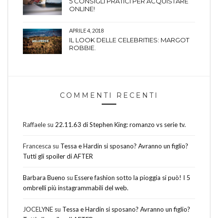
5 CONSIGLI PRATICI PER ACQUISTARE
ONLINE!
APRILE 4, 2018
IL LOOK DELLE CELEBRITIES: MARGOT
ROBBIE.
COMMENTI RECENTI
Raffaele
su
22.11.63 di Stephen King: romanzo vs serie tv.
Francesca
su
Tessa e Hardin si sposano? Avranno un figlio?
Tutti gli spoiler di AFTER
Barbara Bueno
su
Essere fashion sotto la pioggia si può! I 5
ombrelli più instagrammabili del web.
JOCELYNE
su
Tessa e Hardin si sposano? Avranno un figlio?