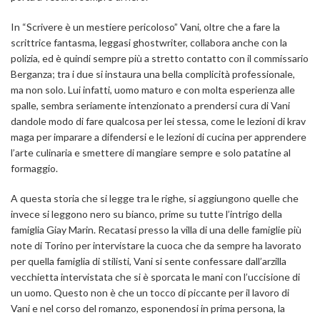
In “Scrivere è un mestiere pericoloso” Vani, oltre che a fare la
scrittrice fantasma, leggasi ghostwriter, collabora anche con la
polizia, ed è quindi sempre più a stretto contatto con il commissario
Berganza; tra i due si instaura una bella complicità professionale,
ma non solo. Lui infatti, uomo maturo e con molta esperienza alle
spalle, sembra seriamente intenzionato a prendersi cura di Vani
dandole modo di fare qualcosa per lei stessa, come le lezioni di krav
maga per imparare a difendersi e le lezioni di cucina per apprendere
l’arte culinaria e smettere di mangiare sempre e solo patatine al
formaggio.
A questa storia che si legge tra le righe, si aggiungono quelle che
invece si leggono nero su bianco, prime su tutte l’intrigo della
famiglia Giay Marin. Recatasi presso la villa di una delle famiglie più
note di Torino per intervistare la cuoca che da sempre ha lavorato
per quella famiglia di stilisti, Vani si sente confessare dall’arzilla
vecchietta intervistata che si è sporcata le mani con l’uccisione di
un uomo. Questo non è che un tocco di piccante per il lavoro di
Vani e nel corso del romanzo, esponendosi in prima persona, la