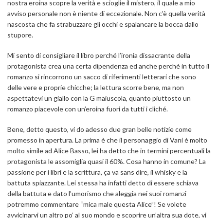
nostra eroina scopre la verità e scioglie il mistero, il quale a mio
avviso personale non è niente di eccezionale. Non c’è quella verità
nascosta che fa strabuzzare gli occhi e spalancare la bocca dallo
stupore.
Mi sento di consigliare il libro perché l’ironia dissacrante della
protagonista crea una certa dipendenza ed anche perché in tutto il
romanzo si rincorrono un sacco di riferimenti letterari che sono
delle vere e proprie chicche; la lettura scorre bene, ma non
aspettatevi un giallo con la G maiuscola, quanto piuttosto un
romanzo piacevole con un’eroina fuori da tutti i cliché.
Bene, detto questo, vi do adesso due gran belle notizie come
promesso in apertura. La prima è che il personaggio di Vani è molto
molto simile ad Alice Basso, lei ha detto che in termini percentuali la
protagonista le assomiglia quasi il 60%. Cosa hanno in comune? La
passione per i libri e la scrittura, ça va sans dire, il whisky e la
battuta spiazzante. Lei stessa ha infatti detto di essere schiava
della battuta e dato l’umorismo che aleggia nei suoi romanzi
potremmo commentare “mica male questa Alice”! Se volete
avvicinarvi un altro po’ al suo mondo e scoprire un’altra sua dote, vi