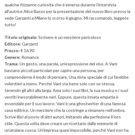
qualche frizzante curiosità che è emersa durante l’intervista
all’autrice Alice Basso per la presentazione del nuovo libro presso la
sede Garzanti a Milano lo scorso 6 giugno. Mi raccomando, leggete
tutto!
Titolo originale:
Scrivere è un mestiere pericoloso
Editore:
Garzanti
Prezzo:
€ 16.90
Genere:
Romance
Trama
: Un gesto, una parola, un’espressione del viso. A Vani
bastano piccoli particolari per capire una persona, per
comprenderne il modo di pensare. Una dote speciale di cui farebbe
volentieri a meno. Perché Vani sta bene solo con se stessa,
tenendo gli altri alla larga. Ama solo i suoi libri, la sua musica e i suoi
vestiti inesorabilmente neri. Eppure, questa innata empatia è
essenziale per il suo lavoro: Vani è una ghostwriter di una famosa
casa editrice. Un mestiere che la costringe a rimanere nell’ombra.
Scrive libri al posto di altri autori, imitando alla perfezione il loro
stile. Questa volta deve creare un ricettario dalle memorie di
un’anziana cuoca. Un’impresa quasi impossibile, perché Vani non ha