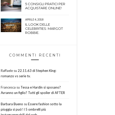
5 CONSIGLI PRATICI PER
ACQUISTARE ONLINE!
APRILE 4, 2018
IL LOOK DELLE
CELEBRITIES: MARGOT
ROBBIE.
COMMENTI RECENTI
Raffaele
su
22.11.63 di Stephen King:
romanzo vs serie tv.
Francesca
su
Tessa e Hardin si sposano?
Avranno un figlio? Tutti gli spoiler di AFTER
Barbara Bueno
su
Essere fashion sotto la
pioggia si può! I 5 ombrelli più
instagrammabili del web.