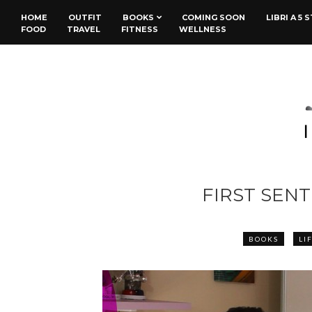
HOME
OUTFIT
BOOKS
COMING SOON
LIBRI A 5 
FOOD
TRAVEL
FITNESS
WELLNESS
FIRST SEN
BOOKS
LI