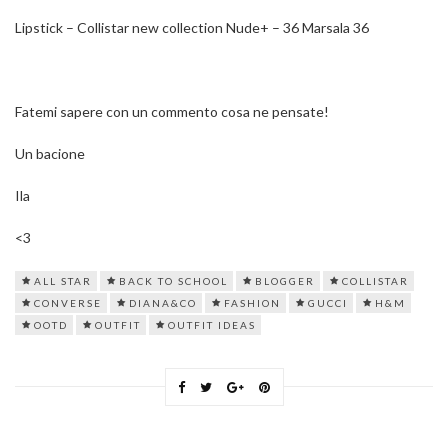
Lipstick – Collistar new collection Nude+ – 36 Marsala 36
Fatemi sapere con un commento cosa ne pensate!
Un bacione
Ila
<3
ALL STAR
BACK TO SCHOOL
BLOGGER
COLLISTAR
CONVERSE
DIANA&CO
FASHION
GUCCI
H&M
OOTD
OUTFIT
OUTFIT IDEAS