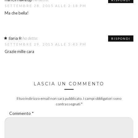
RISPONDI
SETTEMBRE 28, 2015 ALLE 2:18 PM
Ma che bella!
ha detto:
Ilaria R
RISPONDI
SETTEMBRE 29, 2015 ALLE 5:43 PM
Grazie mille cara
LASCIA UN COMMENTO
Il tuo indirizzo email non sarà pubblicato.
I campi obbligatori sono
contrassegnati
*
Commento
*