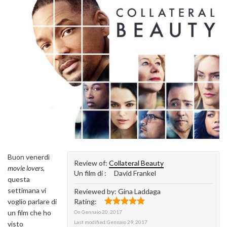
Buon venerdì
Review of:
Collateral Beauty
movie lovers
,
Un film di :
David Frankel
questa
settimana vi
Reviewed by:
Gina Laddaga
voglio parlare di
Rating:
un film che ho
On
Gennaio 20, 2017
Last modified:
Gennaio 29, 2017
visto