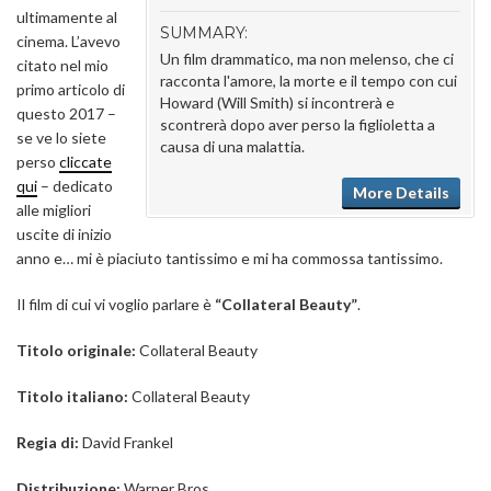
ultimamente al
SUMMARY:
cinema. L’avevo
Un film drammatico, ma non melenso, che ci
citato nel mio
racconta l'amore, la morte e il tempo con cui
primo articolo di
Howard (Will Smith) si incontrerà e
questo 2017 –
scontrerà dopo aver perso la figlioletta a
se ve lo siete
causa di una malattia.
perso
cliccate
qui
– dedicato
More Details
alle migliori
uscite di inizio
anno e… mi è piaciuto tantissimo e mi ha commossa tantissimo.
Il film di cui vi voglio parlare è
“Collateral Beauty”
.
Titolo originale:
Collateral Beauty
Titolo italiano:
Collateral Beauty
Regia di:
David Frankel
Distribuzione:
Warner Bros