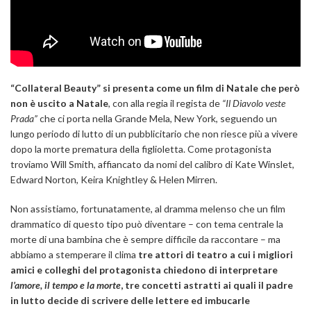
“Collateral Beauty” si presenta come un film di Natale che però
non è uscito a Natale
, con alla regia il regista de
“Il Diavolo veste
Prada”
che ci porta nella Grande Mela, New York, seguendo un
lungo periodo di lutto di un pubblicitario che non riesce più a vivere
dopo la morte prematura della figlioletta. Come protagonista
troviamo Will Smith, affiancato da nomi del calibro di Kate Winslet,
Edward Norton, Keira Knightley & Helen Mirren.
Non assistiamo, fortunatamente, al dramma melenso che un film
drammatico di questo tipo può diventare – con tema centrale la
morte di una bambina che è sempre difficile da raccontare – ma
abbiamo a stemperare il clima
tre attori di teatro a cui i migliori
amici e colleghi del protagonista chiedono di interpretare
l’amore, il tempo e la morte
, tre concetti astratti ai quali il padre
in lutto decide di scrivere delle lettere ed imbucarle