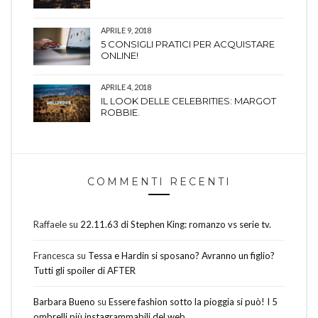
APRILE 9, 2018
5 CONSIGLI PRATICI PER ACQUISTARE
ONLINE!
APRILE 4, 2018
IL LOOK DELLE CELEBRITIES: MARGOT
ROBBIE.
COMMENTI RECENTI
Raffaele
su
22.11.63 di Stephen King: romanzo vs serie tv.
Francesca
su
Tessa e Hardin si sposano? Avranno un figlio?
Tutti gli spoiler di AFTER
Barbara Bueno
su
Essere fashion sotto la pioggia si può! I 5
ombrelli più instagrammabili del web.