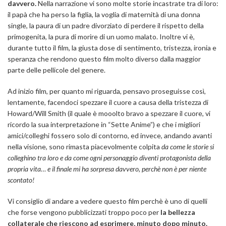
davvero.
Nella narrazione vi sono molte storie incastrate tra di loro:
il papà che ha perso la figlia, la voglia di maternità di una donna
single, la paura di un padre divorziato di perdere il rispetto della
primogenita, la pura di morire di un uomo malato. Inoltre vi è,
durante tutto il film, la giusta dose di sentimento, tristezza, ironia e
speranza che rendono questo film molto diverso dalla maggior
parte delle pellicole del genere.
Ad inizio film, per quanto mi riguarda, pensavo proseguisse così,
lentamente, facendoci spezzare il cuore a causa della tristezza di
Howard/Will Smith (il quale è mooolto bravo a spezzare il cuore, vi
ricordo la sua interpretazione in “Sette Anime”) e che i migliori
amici/colleghi fossero solo di contorno, ed invece, andando avanti
nella visione, sono rimasta piacevolmente colpita
da come le storie si
colleghino tra loro e da come ogni personaggio diventi protagonista della
propria vita… e il finale mi ha sorpresa davvero, perchè non è per niente
scontato!
Vi consiglio di andare a vedere questo film perchè è uno di quelli
che forse vengono pubblicizzati troppo poco per
la bellezza
collaterale che riescono ad esprimere, minuto dopo minuto.