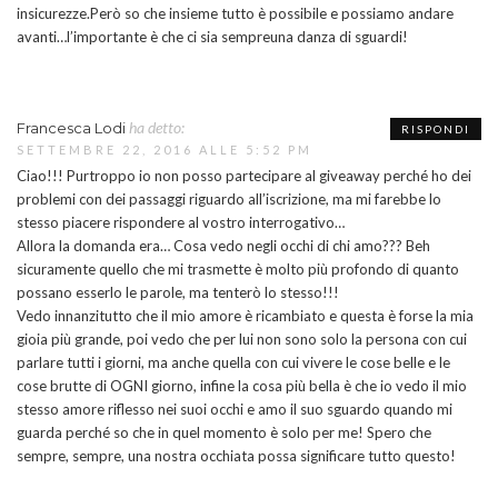
insicurezze.Però so che insieme tutto è possibile e possiamo andare
avanti…l’importante è che ci sia sempreuna danza di sguardi!
ha detto:
Francesca Lodi
RISPONDI
SETTEMBRE 22, 2016 ALLE 5:52 PM
Ciao!!! Purtroppo io non posso partecipare al giveaway perché ho dei
problemi con dei passaggi riguardo all’iscrizione, ma mi farebbe lo
stesso piacere rispondere al vostro interrogativo…
Allora la domanda era… Cosa vedo negli occhi di chi amo??? Beh
sicuramente quello che mi trasmette è molto più profondo di quanto
possano esserlo le parole, ma tenterò lo stesso!!!
Vedo innanzitutto che il mio amore è ricambiato e questa è forse la mia
gioia più grande, poi vedo che per lui non sono solo la persona con cui
parlare tutti i giorni, ma anche quella con cui vivere le cose belle e le
cose brutte di OGNI giorno, infine la cosa più bella è che io vedo il mio
stesso amore riflesso nei suoi occhi e amo il suo sguardo quando mi
guarda perché so che in quel momento è solo per me! Spero che
sempre, sempre, una nostra occhiata possa significare tutto questo!