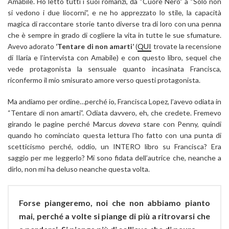
Amabile. Ho letto tutti i suoi romanzi, da “Cuore Nero” a “Solo non
si vedono i due liocorni”, e ne ho apprezzato lo stile, la capacità
magica di raccontare storie tanto diverse tra di loro con una penna
che è sempre in grado di cogliere la vita in tutte le sue sfumature.
Avevo adorato
‘Tentare di non amarti’
(
QUI
trovate la recensione
di Ilaria e l’intervista con Amabile) e con questo libro, sequel che
vede protagonista la sensuale quanto incasinata Francisca,
riconfermo il mio smisurato amore verso questi protagonista.
Ma andiamo per ordine…perché io, Francisca Lopez, l’avevo odiata in
“Tentare di non amarti”. Odiata davvero, eh, che credete. Fremevo
girando le pagine perché Marcus
doveva
stare con Penny, quindi
quando ho cominciato questa lettura l’ho fatto con una punta di
scetticismo perché, oddio, un INTERO libro su Francisca? Era
saggio per me leggerlo? Mi sono fidata dell’autrice che, neanche a
dirlo, non mi ha deluso neanche questa volta.
Forse piangeremo, noi che non abbiamo pianto
mai, perché a volte si piange di più a ritrovarsi che