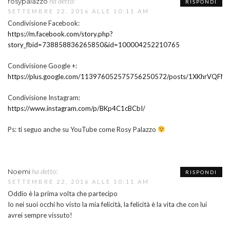
ha detto:
rosypalazzo
RISPONDI
SETTEMBRE 22, 2016 ALLE 10:11 AM
Condivisione Facebook:
https://m.facebook.com/story.php?
story_fbid=738858836265850&id=100004252210765
Condivisione Google +:
https://plus.google.com/113976052575756250572/posts/1XKhrVQFNr
Condivisione Instagram:
https://www.instagram.com/p/BKp4C1cBCbI/
Ps: ti seguo anche su YouTube come Rosy Palazzo
ha detto:
Noemi
RISPONDI
SETTEMBRE 22, 2016 ALLE 10:11 AM
Oddio è la prima volta che partecipo
Io nei suoi occhi ho visto la mia felicità, la felicità è la vita che con lui
avrei sempre vissuto!