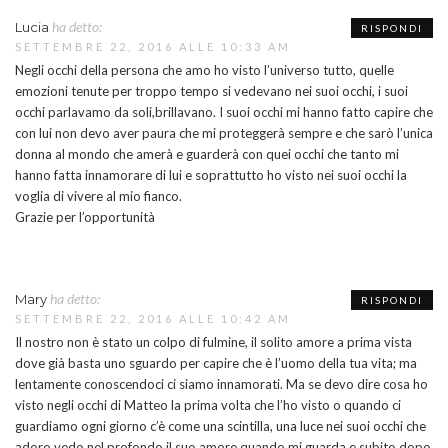
ha detto:
Lucia
RISPONDI
SETTEMBRE 22, 2016 ALLE 10:33 AM
Negli occhi della persona che amo ho visto l’universo tutto, quelle
emozioni tenute per troppo tempo si vedevano nei suoi occhi, i suoi
occhi parlavamo da soli,brillavano. I suoi occhi mi hanno fatto capire che
con lui non devo aver paura che mi proteggerà sempre e che sarò l’unica
donna al mondo che amerà e guarderà con quei occhi che tanto mi
hanno fatta innamorare di lui e soprattutto ho visto nei suoi occhi la
voglia di vivere al mio fianco.
Grazie per l’opportunità
ha detto:
Mary
RISPONDI
SETTEMBRE 22, 2016 ALLE 10:42 AM
Il nostro non è stato un colpo di fulmine, il solito amore a prima vista
dove già basta uno sguardo per capire che è l’uomo della tua vita; ma
lentamente conoscendoci ci siamo innamorati. Ma se devo dire cosa ho
visto negli occhi di Matteo la prima volta che l’ho visto o quando ci
guardiamo ogni giorno c’è come una scintilla, una luce nei suoi occhi che
adoro vedo nel profondo il suo amore quando mi guarda e subito dopo