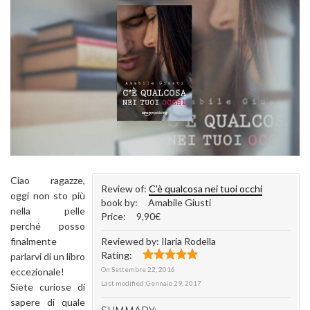
Ciao ragazze,
Review of:
C'è qualcosa nei tuoi occhi
oggi non sto più
book by:
Amabile Giusti
nella pelle
Price:
9,90€
perché posso
finalmente
Reviewed by:
Ilaria Rodella
Rating:
parlarvi di un libro
On
Settembre 22, 2016
eccezionale!
Last modified:
Gennaio 29, 2017
Siete curiose di
sapere di quale