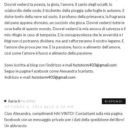
Dovrei vederci la poesia, la gioia, l’amore, il canto degli uccelli, lo
sciabordio delle onde, il ticchettio della pioggia sulle foglie in autunno, il
dolce tonfo della neve sul suolo, il profumo della primavera, la fragranza
del pane appena sfornato, un cucciolo che gioca. Dovrei vederci tutte le
cose belle di questo mondo. Dovrei vederci la mia ancora di salvezza e il
mio rifugio in caso di tempesta. E la consapevolezza che le avversità e i
litigi non ci potranno dividere, ma anzi rafforzeranno il nostro legame. E
l’amore che prova per me. E la passione, fuoco e alimento dell’amore,
così come l’amore è fuoco e alimento della passione.
Sono iscritta al blog con l’indirizzo e mail
hotstorm403@gmail.com
Seguo le pagine Facebook come Alexandra Scarlatto.
Indirizzo e-mail:
hotstorm403@gmail.com
ha detto:
Ilaria R
RISPONDI
OTTOBRE 4, 2016 ALLE 8:30 AM
Ciao Alexandra, complimenti HAI VINTO! Contattami sulla mia pagina
facebook con un messaggio privato per i dati della spedizione del libro!
Un abbraccio