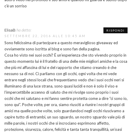
c’è un sorriso
ha detto:
ElisaB
RISPONDI
SETTEMBRE 22, 2016 ALLE 10:45 AM
Sono felicissima di partecipare a questo meraviglioso giveaway ed
ovviamente sono iscritta al blog e sono fan della pagina.
Cosa ho visto nei suoi occhi? È un’esperienza che sto vivendo proprio in
questo momento lui è il fratello di una delle mie migliori amiche e la cosa
che più mi affascina di lui e del rapporto che stiamo creando è che
nessuno sa di noi. Ci parliamo con gli occhi, ogni volta che mi vede
entrare negli stessi locali che frequentiamo vedo che i suoi occhi neri si
illuminano di una luce strana, sono quasi lucidi e non è solo il viso e
l’impercettibile accenno di saluto che mi rivolge sono proprio i suoi
occhi che mi salutano e mi fanno sentire protetta come a dire “ci sono io,
sono qui”. Poche volte, per ora, siamo riusciti a riunire i nostri gruppi di
amici ma quelle poche volte, solo guardandoci negli occhi riuscivamo a
capire tutto di entrambi, un suo sguardo, un nostro sguardo vale più di
mille parole, i nostri occhi che si incrociano esprimono affetto,
protezione, sicurezza, calore, felicità e tanta tanta tranquillità, un’oasi