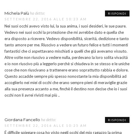
ha detto:
Michela Palù
RISPONDI
SETTEMBRE 22, 2016 ALLE 10:23 AM
Nei suoi occhi avevo visto lui, la sua anima, i suoi desideri, le sue paure.
Vedevo nei suoi occhi la protezione che mi avrebbe dato e quella che
era disposto a ricevere. Vedevo disponibilitá, siceritá, dedizione e tanto
tanto amore per me. Riuscivo a vedere un futuro felice e tutti i momenti
fantastici che ci aspettavano mischiati a quelli che giá avevamo vissuto.
Altre volte non riuscivo a vedere nulla, perdevano la loro solita vivacitá
e io non riuscivo più a leggerlo perchè si chiudeva in se stesso e le uniche
cose che non riuscivano a trattenere erano soprattutto rabbia e dolore.
Questo accadde sempre più spesso nonostante la mia disponibilitá ad
accoglierlo nei miei di occhi che erano sempre pieni di meraviglie grazie
alla sua presenza accanto a me, finchè il destino non decise che io i suoi
occhi non li avrei rivisti mai più ..
ha detto:
Giordana Fancello
RISPONDI
SETTEMBRE 22, 2016 ALLE 10:25 AM
É difficile spiegare cosa ho visto negli occhi del mio ragazzo la prima