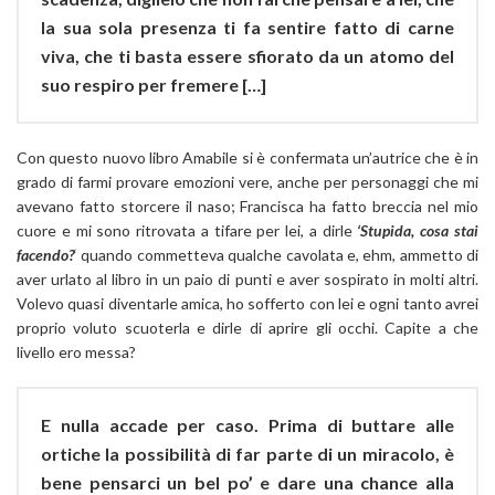
la sua sola presenza ti fa sentire fatto di carne
viva, che ti basta essere sfiorato da un atomo del
suo respiro per fremere […]
Con questo nuovo libro Amabile si è confermata un’autrice che è in
grado di farmi provare emozioni vere, anche per personaggi che mi
avevano fatto storcere il naso; Francisca ha fatto breccia nel mio
cuore e mi sono ritrovata a tifare per lei, a dirle
‘Stupida, cosa stai
facendo?
‘ quando commetteva qualche cavolata e, ehm, ammetto di
aver urlato al libro in un paio di punti e aver sospirato in molti altri.
Volevo quasi diventarle amica, ho sofferto con lei e ogni tanto avrei
proprio voluto scuoterla e dirle di aprire gli occhi. Capite a che
livello ero messa?
E nulla accade per caso. Prima di buttare alle
ortiche la possibilità di far parte di un miracolo, è
bene pensarci un bel po’ e dare una chance alla