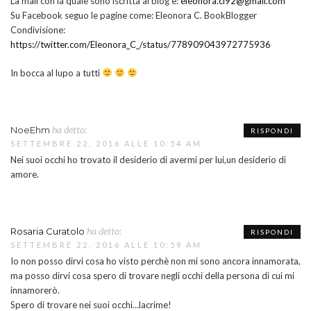
La mail con la quale sono iscritta al blog è:
eleonora.ci92@gmail.com
Su Facebook seguo le pagine come: Eleonora C. BookBlogger
Condivisione:
https://twitter.com/Eleonora_C_/status/778909043972775936
In bocca al lupo a tutti
ha detto:
NoeEhm
RISPONDI
SETTEMBRE 22, 2016 ALLE 10:54 AM
Nei suoi occhi ho trovato il desiderio di avermi per lui,un desiderio di
amore.
ha detto:
Rosaria Curatolo
RISPONDI
SETTEMBRE 22, 2016 ALLE 10:59 AM
Io non posso dirvi cosa ho visto perchè non mi sono ancora innamorata,
ma posso dirvi cosa spero di trovare negli occhi della persona di cui mi
innamorerò.
Spero di trovare nei suoi occhi…lacrime!