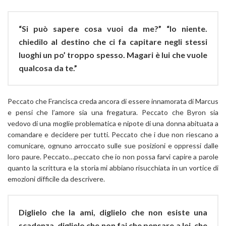
“Si può sapere cosa vuoi da me?” “Io niente.
chiedilo al destino che ci fa capitare negli stessi
luoghi un po’ troppo spesso. Magari è lui che vuole
qualcosa da te.”
Peccato che Francisca creda ancora di essere innamorata di Marcus
e pensi che l’amore sia una fregatura. Peccato che Byron sia
vedovo di una moglie problematica e nipote di una donna abituata a
comandare e decidere per tutti. Peccato che i due non riescano a
comunicare, ognuno arroccato sulle sue posizioni e oppressi dalle
loro paure. Peccato…peccato che io non possa farvi capire a parole
quanto la scrittura e la storia mi abbiano risucchiata in un vortice di
emozioni difficile da descrivere.
Diglielo che la ami, diglielo che non esiste una
scadenza, diglielo che non fai che pensare a lei, che