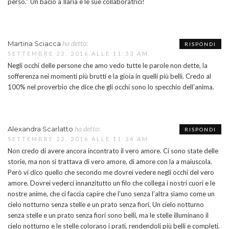
perso.” Un bacio a Ilaria e le sue collaboratrici!
ha detto:
Martina Sciacca
RISPONDI
SETTEMBRE 22, 2016 ALLE 11:33 AM
Negli occhi delle persone che amo vedo tutte le parole non dette, la
sofferenza nei momenti più brutti e la gioia in quelli più belli. Credo al
100% nel proverbio che dice che gli occhi sono lo specchio dell’anima.
ha detto:
Alexandra Scarlatto
RISPONDI
SETTEMBRE 22, 2016 ALLE 11:34 AM
Non credo di avere ancora incontrato il vero amore. Ci sono state delle
storie, ma non si trattava di vero amore, di amore con la a maiuscola.
Però vi dico quello che secondo me dovrei vedere negli occhi del vero
amore. Dovrei vederci innanzitutto un filo che collega i nostri cuori e le
nostre anime, che ci faccia capire che l’uno senza l’altra siamo come un
cielo notturno senza stelle e un prato senza fiori. Un cielo notturno
senza stelle e un prato senza fiori sono belli, ma le stelle illuminano il
cielo notturno e le stelle colorano i prati, rendendoli più belli e completi.