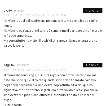
ha detto:
ale4v
RISPONDI
SETTEMBRE 22, 2016 ALLE 6:07 PM
Ho visto la voglia di capire una persona che tanto semplice da capire
non è.
Ho visto la pazienza di chi sa che è sempre meglio andare oltre il muro e
le fredde apparenze.
Ma soprattutto ho visto gli occhi di chi sapeva già in partenza che ne
valeva la pena.
ha detto:
luigi8421
RISPONDI
COMING SOON
INFO
PRIVACY
SETTEMBRE 22, 2016 ALLE 8:13 PM
al momento sono single, quindi di regola non potrei partecipare. ma
Search
dato che sono qui vi dico che quando sono stato fidanzato, vedevo
SEARCH
for:
negli occhi del partner la limpidezza. soprattutto all’inizio. questo
significava che non c’erano segreti, era tutto vivido e reale. poi quella
Ⓒ2019 Ilaria Rodella - All right reserved
limpidezza si è pian piano offuscata lasciando il posto a un mare di
bugie.
La risposta da Instragram non aveva codice 200.
Luigi Dinardo