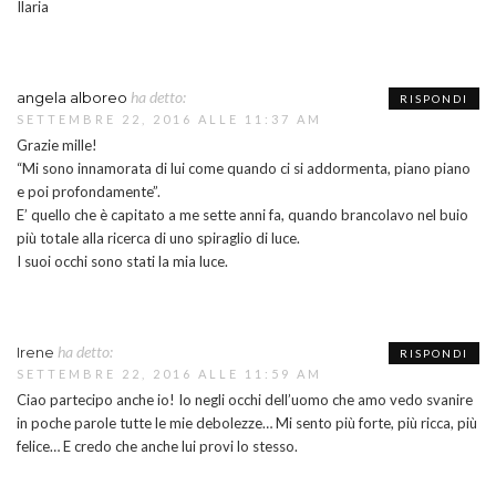
Ilaria
ha detto:
angela alboreo
RISPONDI
SETTEMBRE 22, 2016 ALLE 11:37 AM
Grazie mille!
“Mi sono innamorata di lui come quando ci si addormenta, piano piano
e poi profondamente”.
E’ quello che è capitato a me sette anni fa, quando brancolavo nel buio
più totale alla ricerca di uno spiraglio di luce.
I suoi occhi sono stati la mia luce.
ha detto:
Irene
RISPONDI
SETTEMBRE 22, 2016 ALLE 11:59 AM
Ciao partecipo anche io! Io negli occhi dell’uomo che amo vedo svanire
in poche parole tutte le mie debolezze… Mi sento più forte, più ricca, più
felice… E credo che anche lui provi lo stesso.