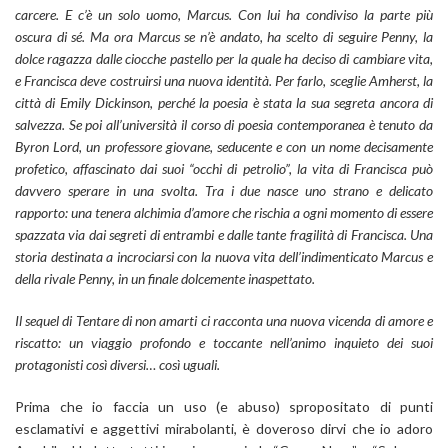
carcere. E c’è un solo uomo, Marcus. Con lui ha condiviso la parte più
oscura di sé.
Ma ora Marcus se n’è andato, ha scelto di seguire Penny, la
dolce ragazza dalle ciocche pastello per la quale ha deciso di cambiare vita,
e Francisca deve costruirsi una nuova identità.
Per farlo, sceglie Amherst, la
città di Emily Dickinson, perché la poesia è stata la sua segreta ancora di
salvezza. Se poi all’università il corso di poesia contemporanea è tenuto da
Byron Lord, un professore giovane, seducente e con un nome decisamente
profetico, affascinato dai suoi “occhi di petrolio”, la vita di Francisca può
davvero sperare in una svolta.
Tra i due nasce uno strano e delicato
rapporto: una tenera alchimia d’amore che rischia a ogni momento di essere
spazzata via dai segreti di entrambi e dalle tante fragilità di Francisca. Una
storia destinata a incrociarsi con la nuova vita dell’indimenticato Marcus e
della rivale Penny, in un finale dolcemente inaspettato.
Il sequel di Tentare di non amarti ci racconta una nuova vicenda di amore e
riscatto: un viaggio profondo e toccante nell’animo inquieto dei suoi
protagonisti così diversi… così uguali.
Prima che io faccia un uso (e abuso) spropositato di punti
esclamativi e aggettivi mirabolanti, è doveroso dirvi che io adoro