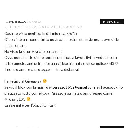
ha detto:
rosypalazzo
RISPONDI
SETTEMBRE 22, 2016 ALLE 10:04 AM
Cosa ho visto negli occhi del mio ragazzo???
Ci ho visto un mondo tutto nostro, la nostra vita insieme, nuove sfide
da affrontare!
Ho visto la sicurezza che cercavo ♡
Oggi, nonostante siamo lontani per motivi lavorativi, ci vedo ancora
tutto questo, anche tramite una videochiamata o un semplice SMS ♡
Il nostro amore ci protegge anche a distanza!
Partecipo al Giveaway
Seguo il blog con la mail
rosy.palazzo1612@gmail.com
, su Facebook ho
piacizzato tutto come Rosy Palazzo e su instagram ti seguo come
@ross_3193
Grazie mille per l’opportunità ♡