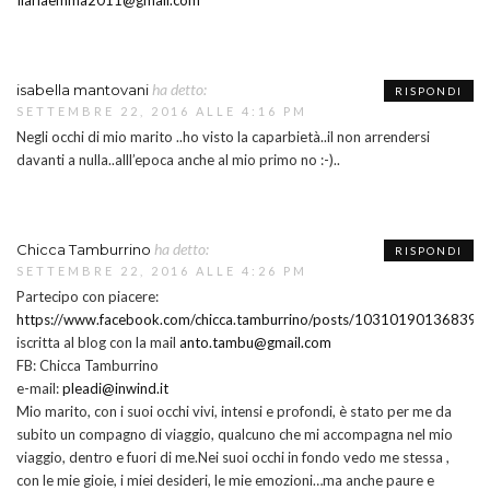
ha detto:
isabella mantovani
RISPONDI
SETTEMBRE 22, 2016 ALLE 4:16 PM
Negli occhi di mio marito ..ho visto la caparbietà..il non arrendersi
davanti a nulla..alll’epoca anche al mio primo no :-)..
ha detto:
Chicca Tamburrino
RISPONDI
SETTEMBRE 22, 2016 ALLE 4:26 PM
Partecipo con piacere:
https://www.facebook.com/chicca.tamburrino/posts/103101901368394
iscritta al blog con la mail
anto.tambu@gmail.com
FB: Chicca Tamburrino
e-mail:
pleadi@inwind.it
Mio marito, con i suoi occhi vivi, intensi e profondi, è stato per me da
subito un compagno di viaggio, qualcuno che mi accompagna nel mio
viaggio, dentro e fuori di me.Nei suoi occhi in fondo vedo me stessa ,
con le mie gioie, i miei desideri, le mie emozioni…ma anche paure e