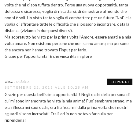
volta che mi ci son tuffata dentro. Forse una nuova opportunità, tanta
dolcezza e sicurezza, voglia di riscattarsi, di dimostrare al mondo che
non si è soli. Ho visto tanta voglia di combattere per un futuro “Noi” e la
voglia di affrontare tutte le difficoltà che si possono incontrare, data la
distanza (viviamo in due paesi diversi).
Ma sopratutto ho visto per la prima volta l’Amore, essere amati e a mia
volta amare. Non esistono persone che non sanno amare, ma persone
che ancora non hanno trovato l’input per farlo.
Grazie per l’opportunità! E che vinca il/la migliore
ha detto:
elisa
RISPONDI
SETTEMBRE 22, 2016 ALLE 10:28 AM
Grazie per questa bellissima opportunità!! Negli occhi della persona di
cui mi sono innamorata ho vista la mia anima! Puo’ sembrare strano, ma
era riflessa nei suoi occhi, era lì a fissarmi dalla prima volta che i nostri
sguardi si sono incrociati! Era lì ed io non potevo far nulla per
riprenderla!