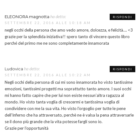
ha detto:
ELEONORA magnotta
RISPONDI
SETTEMBRE 22, 2016 ALLE 10:18 AM
negli occhi della persona che amo vedo amore, dolcezza, e felicità…. <3
grazie per la splendida iniziativa!! spero tanto di vincere questo libro
perché del primo me ne sono completamente innamorata
ha detto:
Ludovica
RISPONDI
SETTEMBRE 22, 2016 ALLE 10:22 AM
Negli occhi della persona di cui mi sono innamorata ho visto tantissime
emozioni, tantissimi progetti ma soprattutto tanto amore. I suoi occhi
mi hanno fatto capire che per lui non esiste nessun’altra ragazza al
mondo. Ho visto tanta voglia di crescermi e tantissima voglia di
condividere con me la sua vita. Ho visto l’orgoglio per tutte le pene
dell’Inferno che ha attraversato, perchè ne è valsa la pena attraversarle
se il dono più grande che la vita potesse fargli sono io.
Grazie per l’opportunità