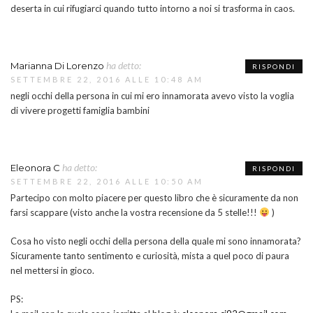
deserta in cui rifugiarci quando tutto intorno a noi si trasforma in caos.
ha detto:
Marianna Di Lorenzo
RISPONDI
SETTEMBRE 22, 2016 ALLE 10:48 AM
negli occhi della persona in cui mi ero innamorata avevo visto la voglia
di vivere progetti famiglia bambini
ha detto:
Eleonora C
RISPONDI
SETTEMBRE 22, 2016 ALLE 10:50 AM
Partecipo con molto piacere per questo libro che è sicuramente da non
farsi scappare (visto anche la vostra recensione da 5 stelle!!!
)
Cosa ho visto negli occhi della persona della quale mi sono innamorata?
Sicuramente tanto sentimento e curiosità, mista a quel poco di paura
nel mettersi in gioco.
PS: