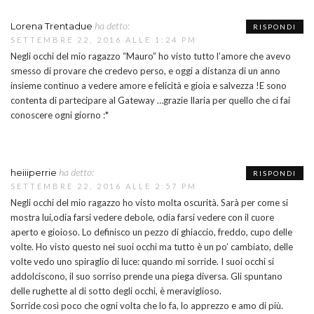
ha detto:
Lorena Trentadue
RISPONDI
SETTEMBRE 22, 2016 ALLE 1:24 PM
Negli occhi del mio ragazzo “Mauro” ho visto tutto l’amore che avevo
smesso di provare che credevo perso, e oggi a distanza di un anno
insieme continuo a vedere amore e felicità e gioia e salvezza !E sono
contenta di partecipare al Gateway …grazie Ilaria per quello che ci fai
conoscere ogni giorno :*
ha detto:
heiiiperrie
RISPONDI
SETTEMBRE 22, 2016 ALLE 2:57 PM
Negli occhi del mio ragazzo ho visto molta oscurità. Sarà per come si
mostra lui,odia farsi vedere debole, odia farsi vedere con il cuore
aperto e gioioso. Lo definisco un pezzo di ghiaccio, freddo, cupo delle
volte. Ho visto questo nei suoi occhi ma tutto è un po’ cambiato, delle
volte vedo uno spiraglio di luce: quando mi sorride. I suoi occhi si
addolciscono, il suo sorriso prende una piega diversa. Gli spuntano
delle rughette al di sotto degli occhi, è meraviglioso.
Sorride così poco che ogni volta che lo fa, lo apprezzo e amo di più.