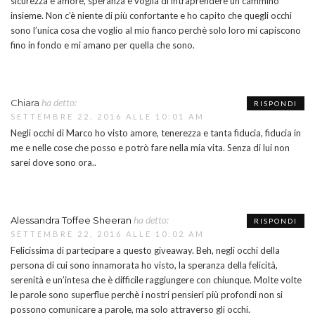
sicurezza e amore, speranza e voglia di intraprendere un cammino
insieme. Non c’è niente di più confortante e ho capito che quegli occhi
sono l’unica cosa che voglio al mio fianco perchè solo loro mi capiscono
fino in fondo e mi amano per quella che sono.
ha detto:
Chiara
RISPONDI
SETTEMBRE 22, 2016 ALLE 10:01 AM
Negli occhi di Marco ho visto amore, tenerezza e tanta fiducia, fiducia in
me e nelle cose che posso e potrò fare nella mia vita. Senza di lui non
sarei dove sono ora..
ha detto:
Alessandra Toffee Sheeran
RISPONDI
SETTEMBRE 22, 2016 ALLE 10:02 AM
Felicissima di partecipare a questo giveaway. Beh, negli occhi della
persona di cui sono innamorata ho visto, la speranza della felicità,
serenità e un’intesa che è difficile raggiungere con chiunque. Molte volte
le parole sono superflue perchè i nostri pensieri più profondi non si
possono comunicare a parole, ma solo attraverso gli occhi.