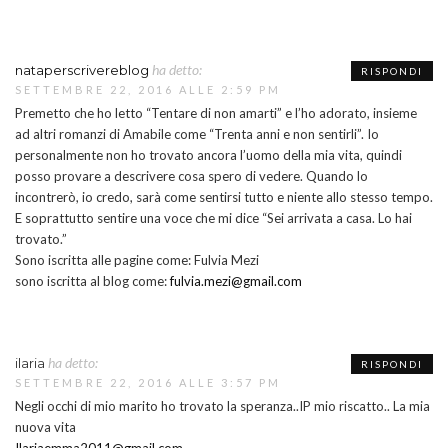
ha detto:
nataperscrivereblog
RISPONDI
SETTEMBRE 22, 2016 ALLE 2:59 PM
Premetto che ho letto “Tentare di non amarti” e l’ho adorato, insieme
ad altri romanzi di Amabile come “Trenta anni e non sentirli”. Io
personalmente non ho trovato ancora l’uomo della mia vita, quindi
posso provare a descrivere cosa spero di vedere. Quando lo
incontrerò, io credo, sarà come sentirsi tutto e niente allo stesso tempo.
E soprattutto sentire una voce che mi dice “Sei arrivata a casa. Lo hai
trovato.”
Sono iscritta alle pagine come: Fulvia Mezi
sono iscritta al blog come:
fulvia.mezi@gmail.com
ha detto:
ilaria
RISPONDI
SETTEMBRE 22, 2016 ALLE 3:57 PM
Negli occhi di mio marito ho trovato la speranza..IP mio riscatto.. La mia
nuova vita
Ilariaemma2011@gmail.com