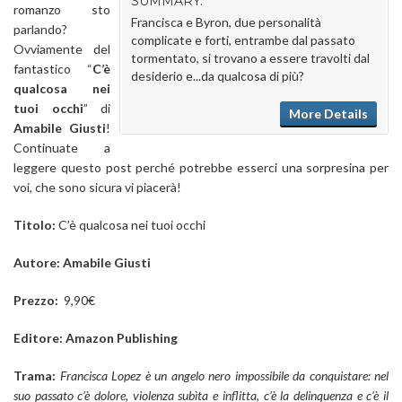
SUMMARY:
romanzo sto
Francisca e Byron, due personalità
parlando?
complicate e forti, entrambe dal passato
Ovviamente del
tormentato, si trovano a essere travolti dal
fantastico “
C’è
desiderio e...da qualcosa di più?
qualcosa nei
tuoi occhi
” di
More Details
Amabile Giusti
!
Continuate a
leggere questo post perché potrebbe esserci una sorpresina per
voi, che sono sicura vi piacerà!
Titolo:
C’è qualcosa nei tuoi occhi
Autore: Amabile Giusti
Prezzo:
9,9
0€
Editore: Amazon Publishing
Trama:
Francisca Lopez è un angelo nero impossibile da conquistare: nel
suo passato c’è dolore, violenza subìta e inflitta, c’è la delinquenza e c’è il