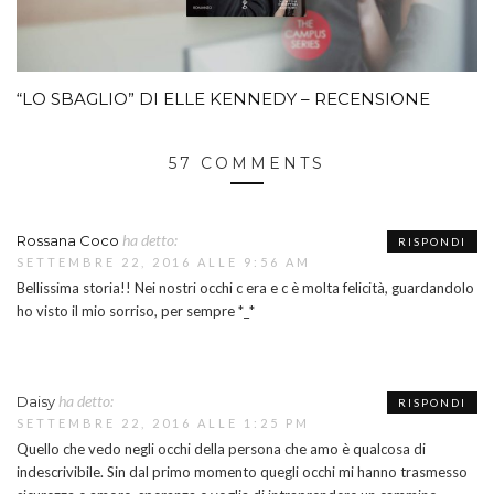
“LO SBAGLIO” DI ELLE KENNEDY – RECENSIONE
57 COMMENTS
ha detto:
Rossana Coco
RISPONDI
SETTEMBRE 22, 2016 ALLE 9:56 AM
Bellissima storia!! Nei nostri occhi c era e c è molta felicità, guardandolo
ho visto il mio sorriso, per sempre *_*
ha detto:
Daisy
RISPONDI
SETTEMBRE 22, 2016 ALLE 1:25 PM
Quello che vedo negli occhi della persona che amo è qualcosa di
indescrivibile. Sin dal primo momento quegli occhi mi hanno trasmesso