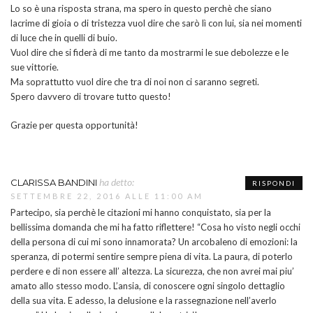
Lo so è una risposta strana, ma spero in questo perchè che siano
lacrime di gioia o di tristezza vuol dire che sarò lì con lui, sia nei momenti
di luce che in quelli di buio.
Vuol dire che si fiderà di me tanto da mostrarmi le sue debolezze e le
sue vittorie.
Ma soprattutto vuol dire che tra di noi non ci saranno segreti.
Spero davvero di trovare tutto questo!
Grazie per questa opportunità!
ha detto:
CLARISSA BANDINI
RISPONDI
SETTEMBRE 22, 2016 ALLE 11:00 AM
Partecipo, sia perchè le citazioni mi hanno conquistato, sia per la
bellissima domanda che mi ha fatto riflettere! “Cosa ho visto negli occhi
della persona di cui mi sono innamorata? Un arcobaleno di emozioni: la
speranza, di potermi sentire sempre piena di vita. La paura, di poterlo
perdere e di non essere all’ altezza. La sicurezza, che non avrei mai piu’
amato allo stesso modo. L’ansia, di conoscere ogni singolo dettaglio
della sua vita. E adesso, la delusione e la rassegnazione nell’averlo