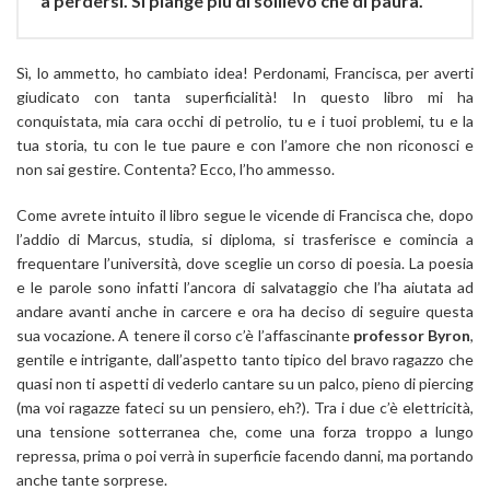
a perdersi. Si piange più di sollievo che di paura.
Sì, lo ammetto, ho cambiato idea! Perdonami, Francisca, per averti
giudicato con tanta superficialità! In questo libro mi ha
conquistata, mia cara occhi di petrolio, tu e i tuoi problemi, tu e la
tua storia, tu con le tue paure e con l’amore che non riconosci e
non sai gestire. Contenta? Ecco, l’ho ammesso.
Come avrete intuito il libro segue le vicende di Francisca che, dopo
l’addio di Marcus, studia, si diploma, si trasferisce e comincia a
frequentare l’università, dove sceglie un corso di poesia. La poesia
e le parole sono infatti l’ancora di salvataggio che l’ha aiutata ad
andare avanti anche in carcere e ora ha deciso di seguire questa
sua vocazione. A tenere il corso c’è l’affascinante
professor Byron
,
gentile e intrigante, dall’aspetto tanto tipico del bravo ragazzo che
quasi non ti aspetti di vederlo cantare su un palco, pieno di piercing
(ma voi ragazze fateci su un pensiero, eh?). Tra i due c’è elettricità,
una tensione sotterranea che, come una forza troppo a lungo
repressa, prima o poi verrà in superficie facendo danni, ma portando
anche tante sorprese.