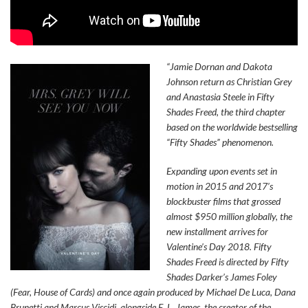
“Jamie Dornan and Dakota
Johnson return as Christian Grey
and Anastasia Steele in Fifty
Shades Freed, the third chapter
based on the worldwide bestselling
“Fifty Shades” phenomenon.
Expanding upon events set in
motion in 2015 and 2017’s
blockbuster films that grossed
almost $950 million globally, the
new installment arrives for
Valentine’s Day 2018. Fifty
Shades Freed is directed by Fifty
Shades Darker’s James Foley
(Fear, House of Cards) and once again produced by Michael De Luca, Dana
Brunetti and Marcus Viscidi, alongside E. L. James, the creator of the