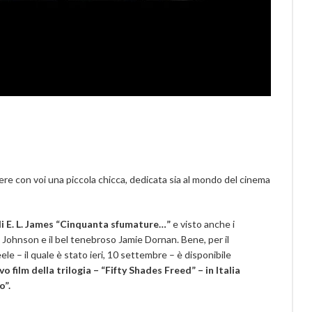
ere con voi una piccola chicca, dedicata sia al mondo del cinema
di E. L. James “Cinquanta sfumature…”
e visto anche i
ota Johnson e il bel tenebroso Jamie Dornan. Bene, per il
e – il quale è stato ieri, 10 settembre – è disponibile
vo film della trilogia – “Fifty Shades Freed” –
in Italia
o”.