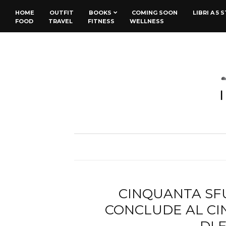
HOME
OUTFIT
BOOKS
COMING SOON
LIBRI A 5 
FOOD
TRAVEL
FITNESS
WELLNESS
CINQUANTA SFU
CONCLUDE AL CI