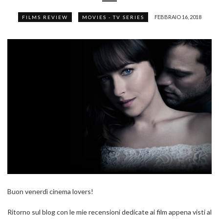
FEBBRAIO 16, 2018
FILMS REVIEW
MOVIES - TV SERIES
Buon venerdì cinema lovers!
Ritorno sul blog con le mie recensioni dedicate ai film appena visti al