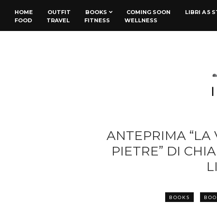
HOME
OUTFIT
BOOKS
COMING SOON
LIBRI A 5 
FOOD
TRAVEL
FITNESS
WELLNESS
ANTEPRIMA “LA
PIETRE” DI CHI
L
BOOKS
BOO