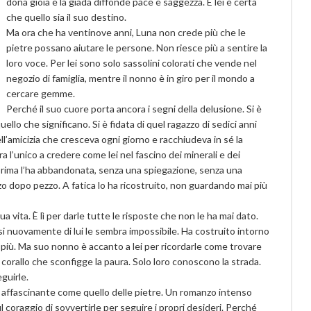
dona gioia e la giada diffonde pace e saggezza. E lei è certa
che quello sia il suo destino.
Ma ora che ha ventinove anni, Luna non crede più che le
pietre possano aiutare le persone. Non riesce più a sentire la
loro voce. Per lei sono solo sassolini colorati che vende nel
negozio di famiglia, mentre il nonno è in giro per il mondo a
cercare gemme.
Perché il suo cuore porta ancora i segni della delusione. Si è
ello che significano. Si è fidata di quel ragazzo di sedici anni
ell’amicizia che cresceva ogni giorno e racchiudeva in sé la
 l’unico a credere come lei nel fascino dei minerali e dei
i prima l’ha abbandonata, senza una spiegazione, senza una
ezzo dopo pezzo. A fatica lo ha ricostruito, non guardando mai più
ua vita. È lì per darle tutte le risposte che non le ha mai dato.
si nuovamente di lui le sembra impossibile. Ha costruito intorno
e più. Ma suo nonno è accanto a lei per ricordarle come trovare
il corallo che sconfigge la paura. Solo loro conoscono la strada.
guirle.
affascinante come quello delle pietre. Un romanzo intenso
ul coraggio di sovvertirle per seguire i propri desideri. Perché