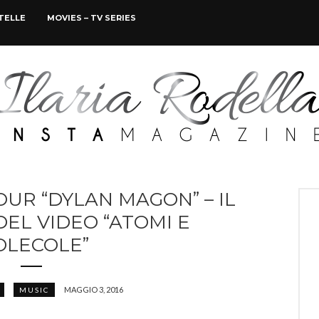
STELLE
MOVIES – TV SERIES
OUR “DYLAN MAGON” – IL
EL VIDEO “ATOMI E
LECOLE”
MAGGIO 3, 2016
MUSIC