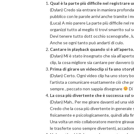
Qual è la parte più difficile nel registrare 
(Dylan)
Credo sia entrare in maniera profonda
pubblico con le parole arrivi anche tramite i mo
(Luca)
A mio parere La parte più difficile nel r
organizzi tutto al meglio ti trovi smarrito sul s
Devi tenere tutto dott occhio scenografie , lu
Anche se ogni tanto può andarti di culo.
Cantare in playback quando si è all’aperto
(Dylan)
Mi è stato insegnato che sia all’apert
clip, la cosa migliore sia cantare per davvero 
Prima di girare un videoclip si fa uno stor
(Dylan) Certo. Ogni video clip ha uno story b
l’artista a comunicare esattamente ciò che p
sempre , peccato non sappia disegnare
Di 
La cosa più divertente che è successa sul s
(Dylan) Mah.. Per me girare davanti ad una v
Credo che la cosa più divertente in generale
fisicamente e psicologicamente, quindi alla fi
Una volta un mio collaboratore mentre giravam
le trasferte sono sempre divertenti, accadono