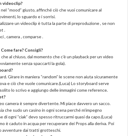
un videoclip?
 nel “mood” giusto, affinché ciò che vuoi comunicare al
vimenti, lo sguardo e i sorrisi.
ealizzare un videoclip è tutta la parte di preproduzione , se non
et .
ci , camera , comparse .
. Come fare? Consigli?
o che al chiuso, dal momento che c’è un playback per un video
(ovviamente senza spaccarti la gola).
yboard?
oard. Girare in maniera “random” le scene non aiuta sicuramente
rova e ciò che vuole comunicare.
(Luca)
Lo storyboard serve
solito lo scrivo e aggiungo delle immagini come reference.
et?
ideo camera è sempre divertente. Mi piace davvero un sacco.
 sia che sudo un casino in ogni scena perché m’impegno
ne di ogni “ciak” devo spesso ritruccarmi quasi da capo.
(Luca)
o è caduto in acqua per recuperare dei Props alla deriva. Poi
 avventure dai tratti grotteschi.