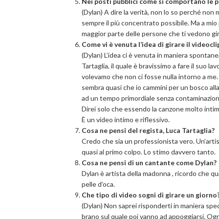
Nei posti pubblici come si comportano le
(Dylan) A dire la verità, non lo so perché no
sempre il più concentrato possibile. Ma a mio 
maggior parte delle persone che ti vedono gira
Come vi è venuta l’idea di girare il videocl
(Dylan) L’idea ci è venuta in maniera spontanea
Tartaglia, il quale è bravissimo a fare il suo 
volevamo che non ci fosse nulla intorno a me
sembra quasi che io cammini per un bosco alla
ad un tempo primordiale senza contaminazioni
Direi solo che essendo la canzone molto intima, 
È un video intimo e riflessivo.
Cosa ne pensi del regista, Luca Tartaglia?
Credo che sia un professionista vero. Un’artis
quasi al primo colpo. Lo stimo davvero tanto.
Cosa ne pensi di un cantante come Dylan?
Dylan è artista della madonna , ricordo che q
pelle d’oca.
Che tipo di video sogni di girare un giorno
(Dylan) Non saprei risponderti in maniera spe
brano sul quale poi vanno ad appoggiarsi. Ogn