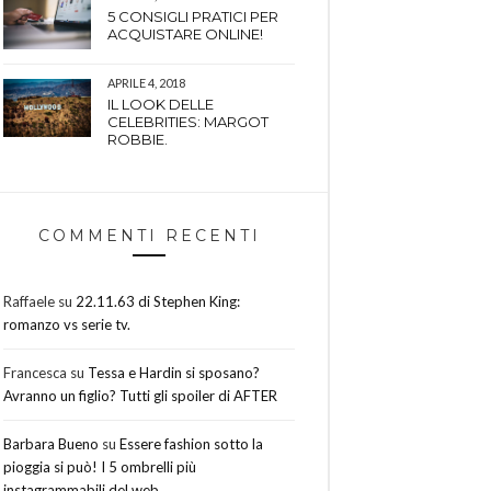
5 CONSIGLI PRATICI PER
ACQUISTARE ONLINE!
APRILE 4, 2018
IL LOOK DELLE
CELEBRITIES: MARGOT
ROBBIE.
COMMENTI RECENTI
Raffaele
su
22.11.63 di Stephen King:
romanzo vs serie tv.
Francesca
su
Tessa e Hardin si sposano?
Avranno un figlio? Tutti gli spoiler di AFTER
Barbara Bueno
su
Essere fashion sotto la
pioggia si può! I 5 ombrelli più
instagrammabili del web.