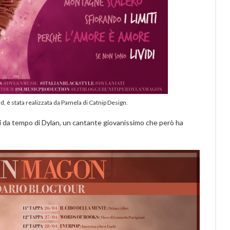
rd, è stata realizzata da Pamela di Catnip Design.
ai da tempo di Dylan, un cantante giovanissimo che però ha