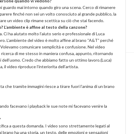
 persone quando vi vedono?
n mi guardo mai intorno quando giro una scena. Cerco di rimanere
parere finché non sei un volto conosciuto al grande pubblico, la
re un video clip rimane scettica su ciò che stai facendo.
ip? L’ambiente è affine al testo della canzone?
. Ci ha aiutato molto l’aiuto serio e professionale di Luca
lavoro. L’ambiente del video è molto affine al brano “A&T” perché
. Volevamo comunicare semplicità e confusione. Nel video
 ricerca di me stesso in maniera confusa, appunto, ritornando
 dell’uomo. Credo che abbiamo fatto un ottimo lavoro.(Luca)
il video riproduce l’interiorita dell’artista.
ta che tramite immagini riesce a tirare fuori l’anima di un brano
uando facevano i playback le sue note mi facevano venire la
?
cifica a questa domanda. I video sono strettamente legati al
i brano ha una storia, un testo, delle emozioni e sensazioni