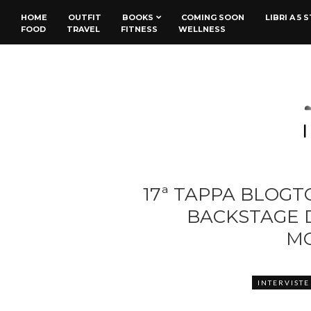
HOME
OUTFIT
BOOKS
COMING SOON
LIBRI A 5 
FOOD
TRAVEL
FITNESS
WELLNESS
17ª TAPPA BLOGT
BACKSTAGE D
MO
INTERVISTE