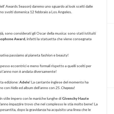
ell’ Awards Season) daremo uno sguardo ai look scelti dalle
sono svolti domenica 12 febbraio a Los Angeles.
à, sono considerati gli Oscar della musica: sono stati istituiti
ophone Award
, infatti la statuetta che viene consegnata
ativa passiamo al pianeta fashion e beauty!
pesso eccentrici e meno formali rispetto a quelli scelti per
est’anno non è andata diversamente!
sta edizione:
Adele
! La cantante inglese del momento ha
nno con
Hello
ed album dell’anno con
25
.
Chapeau
!
in stile impero con le maniche lunghe di
Givenchy Haute
 fanno impazzire trovo che nel complesso le stia molto bene! La
pesantita, dopo la gravidanza ha acquisito una linea che le