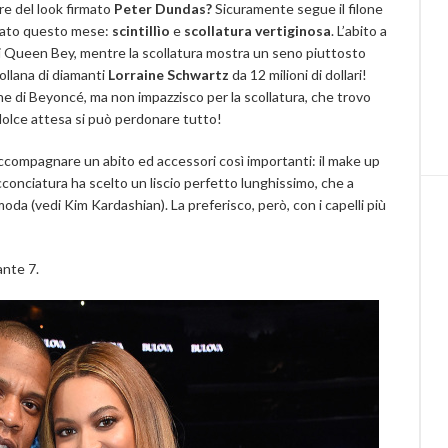
re del look firmato
Peter Dundas?
S
icuramente segue il filone
izzato questo mese:
scintillìo
e
scollatura vertiginosa
. L’abito a
e di Queen Bey, mentre la scollatura mostra un seno piuttosto
llana di diamanti
Lorraine Schwartz
da 12 milioni di dollari!
ne di Beyoncé, ma non impazzisco per la scollatura, che trovo
 dolce attesa si può perdonare tutto!
accompagnare un abito ed accessori così importanti: il make up
acconciatura ha scelto un liscio perfetto lunghissimo, che a
oda (vedi Kim Kardashian). La preferisco, però, con i capelli più
ante 7.