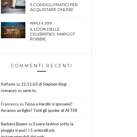
5 CONSIGLI PRATICI PER
ACQUISTARE ONLINE!
APRILE 4, 2018
IL LOOK DELLE
CELEBRITIES: MARGOT
ROBBIE.
COMMENTI RECENTI
Raffaele
su
22.11.63 di Stephen King:
romanzo vs serie tv.
Francesca
su
Tessa e Hardin si sposano?
Avranno un figlio? Tutti gli spoiler di AFTER
Barbara Bueno
su
Essere fashion sotto la
pioggia si può! I 5 ombrelli più
instagrammabili del web.