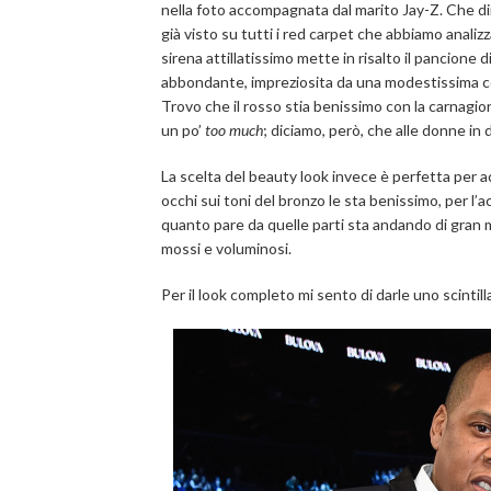
nella foto accompagnata dal marito Jay-Z. Che di
già visto su tutti i red carpet che abbiamo anal
sirena attillatissimo mette in risalto il pancion
abbondante, impreziosita da una modestissima co
Trovo che il rosso stia benissimo con la carnagio
un po’
too much
; diciamo, però, che alle donne in
La scelta del beauty look invece è perfetta per 
occhi sui toni del bronzo le sta benissimo, per l’
quanto pare da quelle parti sta andando di gran m
mossi e voluminosi.
Per il look completo mi sento di darle uno scintill