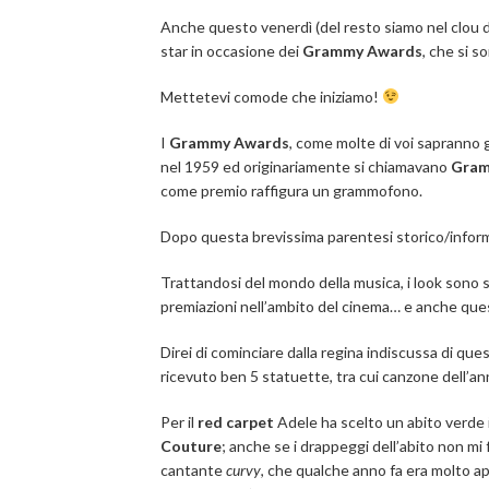
Anche questo venerdì (del resto siamo nel clou d
star in occasione dei
Grammy Awards
, che si 
Mettetevi comode che iniziamo!
I
Grammy Awards
, come molte di voi sapranno gi
nel 1959 ed originariamente si chiamavano
Gram
come premio raffigura un grammofono.
Dopo questa brevissima parentesi storico/inform
Trattandosi del mondo della musica, i look sono s
premiazioni nell’ambito del cinema… e anche qu
Direi di cominciare dalla regina indiscussa di que
ricevuto ben 5 statuette, tra cui canzone dell’a
Per il
red carpet
Adele ha scelto un abito verde 
Couture
; anche se i drappeggi dell’abito non mi
cantante
curvy
, che qualche anno fa era molto ap