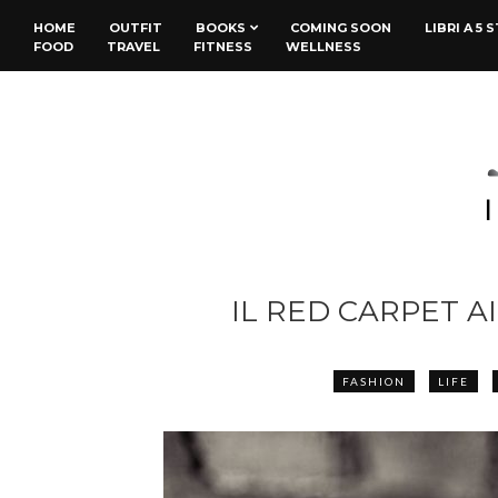
HOME
OUTFIT
BOOKS
COMING SOON
LIBRI A 5 
FOOD
TRAVEL
FITNESS
WELLNESS
IL RED CARPET A
FASHION
LIFE