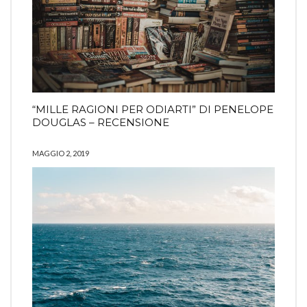
“MILLE RAGIONI PER ODIARTI” DI PENELOPE
DOUGLAS – RECENSIONE
MAGGIO 2, 2019
COMING SOON
INFO
PRIVACY
Search
SEARCH
for:
Ⓒ2019 Ilaria Rodella - All right reserved
La risposta da Instragram non aveva codice 200.