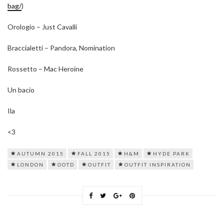
bag/
)
Orologio – Just Cavalli
Braccialetti – Pandora, Nomination
Rossetto – Mac Heroine
Un bacio
Ila
<3
AUTUMN 2015
FALL 2015
H&M
HYDE PARK
LONDON
OOTD
OUTFIT
OUTFIT INSPIRATION