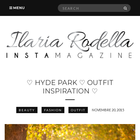
Search
SEAR
MENU
for:
♡ HYDE PARK ♡ OUTFIT
INSPIRATION ♡
NOVEMBRE 20, 2015
BEAUTY
FASHION
OUTFIT