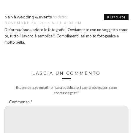
ha detto:
Na Nà wedding & events
RISPONDI
NOVEMBRE 20, 2015 ALLE 6:06 PM
Deformazione… adoro le fotografie! Ovviamente con un soggetto come
te, tutto il lavoro è semplice!! Complimenti, sei molto fotogenica e
molto bella.
LASCIA UN COMMENTO
Il tuo indirizzo email non sarà pubblicato.
I campi obbligatori sono
contrassegnati
*
Commento
*