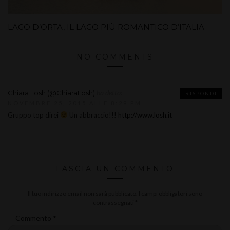
LAGO D’ORTA, IL LAGO PIÙ ROMANTICO D’ITALIA
NO COMMENTS
ha detto:
Chiara Losh (@ChiaraLosh)
RISPONDI
NOVEMBRE 25, 2015 ALLE 8:29 PM
Gruppo top direi
Un abbraccio!!!
http://www.losh.it
LASCIA UN COMMENTO
Il tuo indirizzo email non sarà pubblicato.
I campi obbligatori sono
contrassegnati
*
Commento
*