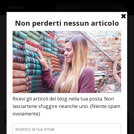
Search
SEAR
MENU
for:
YOUR LIFE IS A SHOW!
NOVEMBRE 23, 2015
LIFE
REVIEW