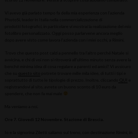
Vi avevo già parlato tempo fa della mia esperienza con l’azienda
PhotoSì, leader in Italia nella commercializzazione di
prodotti fotografici, in particolare vi mostrai la realizzazione del mio
fotolibro personalizzato. Oggi posso parlarvene ancora meglio
dopo avere visto come lavora l’azienda con i miei occhi, a Rimini.
Trovo che questo post calzi a pennello tra l’altro perché Natale si
avvicina, e chi di voi non si ritroverà all’ultimo minuto senza avere la
benché minima idea di cosa regalare a parenti ed amici? Vi assicuro
che su
questo sito
potrete trovare mille mila idee, di tutti i tipi e
soprattutto di tutte le tipologie di prezzo. Inoltre, cliccando
QUI
e
registrandovi al sito, avrete un buono sconto di 10 euro da
spendere, che non fa mai male
Ma veniamo a noi.
Ore 7. Giovedì 12 Novembre. Stazione di Brescia.
Io e la signorina Ziletti saliamo sul treno, con destinazione Rimini, in