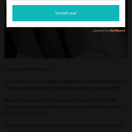
Ciao ragazze! Come state?
Sono stata assente per qualche giorno dai social per diversi motivi.
Primo, la mia dannata tesi. Non preoccupatevi, ci siamo quasi
Secondo, dopo quello che è accaduto a Parigi, ho preferito far
passare dei giorni prima di postare di nuovo perché ritenevo fosse
la cosa più giusta da fare.
Oggi vi racconto dove sono stata, con tantissime altre blogger, lo
scorso 12 Novembre. Venite a scoprire cosa abbiamo combinato!