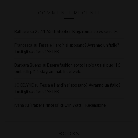
COMMENTI RECENTI
Raffaele
su
22.11.63 di Stephen King: romanzo vs serie tv.
Francesca
su
Tessa e Hardin si sposano? Avranno un figlio?
Tutti gli spoiler di AFTER
Barbara Bueno
su
Essere fashion sotto la pioggia si può! I 5
ombrelli più instagrammabili del web.
JOCELYNE
su
Tessa e Hardin si sposano? Avranno un figlio?
Tutti gli spoiler di AFTER
ivana
su
“Paper Princess” di Erin Watt – Recensione
BOOKS