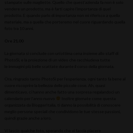
stampate sulle magliette. Quello che quest’azienda fa non è solo
vendere un prodotto, ma è farti capire l’importanza di quel
prodotto. E quando parlo di importanza non mi riferisco a quella
materiale, ma a quella che porteremo nel cuore riguardando quella
foto tra 10 anni.
Ore 21.00
La giornata si conclude con un’ottima cena insieme allo staff di
PhotoSì, e la proiezione di un video che racchiudeva tutte
le immagini più belle scattate durante il corso della giornata.
Ora, ringrazio tanto PhotoSì per l’esperienza, ogni tanto fa bene al
cuore riscoprire la bellezza delle piccole cose. Ah, quasi
dimenticavo, ci hanno anche fatto una sorpresa regalandoci un
calendario per l’anno nuovo
Inoltre giornate come questa
organizzata da BloggerItalia, ti danno la possibilità di conoscere
meglio persone speciali che condividono le tue stesse passioni,
quindi grazie anche a loro.
Vi lascio qualche foto, sperando che vi faccia piacere