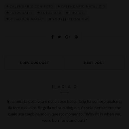
CALENDARIO CON FOTO
CALENDARIO NATALIZIO
FOTOGRAFIE
FOTOLIBRO
PHOTOSÌ
REGALO DI NATALE
YOURLIFEISASHOW
PREVIOUS POST
NEXT POST
ILARIA R
Innamorata della vita e delle cose belle, Ilaria ha sempre qualcosa
da fare o da dire. Seguila nel suo blog o sui social per sapere che
guaio sta combinando in questo momento. "Why fit in when you
were born to stand out?"