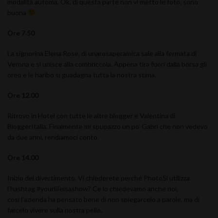
modalità automa. Ok, di questa parte non vi metto le foto, sono
buona
Ore 7.50
La signorina Elena Rose, di unarosaperamica sale alla fermata di
Verona e si unisce alla combriccola. Appena tira fuori dalla borsa gli
oreo e le haribo si guadagna tutta la nostra stima.
Ore 12.00
Ritrovo in Hotel con tutte le altre blogger e Valentina di
BloggerItalia. Finalmente mi spupazzo un po’ Gabri che non vedevo
da due anni, rendiamoci conto.
Ore 14.00
Inizio del divertimento. Vi chiederete perché PhotoSì utilizza
l’hashtag #yourlifeisashow? Ce lo chiedevamo anche noi,
così l’azienda ha pensato bene di non spiegarcelo a parole, ma di
farcelo vivere sulla nostra pelle.