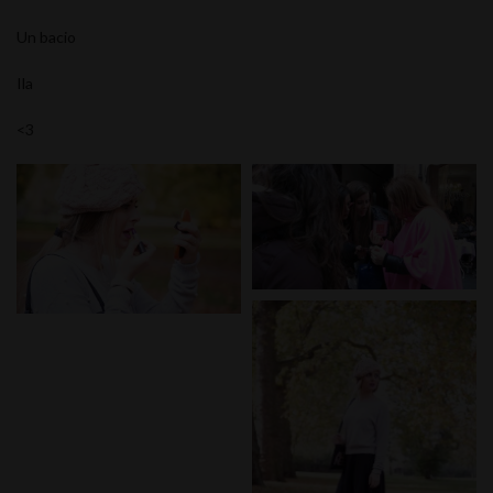
Un bacio
Ila
<3