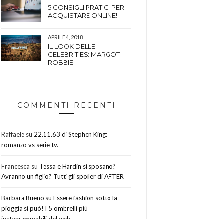
5 CONSIGLI PRATICI PER
ACQUISTARE ONLINE!
APRILE 4, 2018
IL LOOK DELLE
CELEBRITIES: MARGOT
ROBBIE.
COMMENTI RECENTI
Raffaele
su
22.11.63 di Stephen King:
romanzo vs serie tv.
Francesca
su
Tessa e Hardin si sposano?
Avranno un figlio? Tutti gli spoiler di AFTER
Barbara Bueno
su
Essere fashion sotto la
pioggia si può! I 5 ombrelli più
instagrammabili del web.