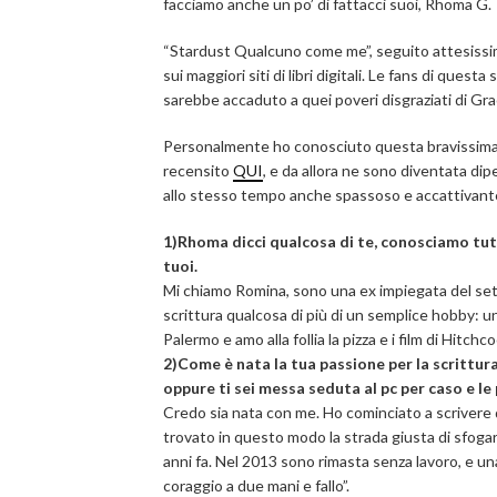
facciamo anche un po’ di fattacci suoi, Rhoma G.
“Stardust Qualcuno come me”, seguito attesissim
sui maggiori siti di libri digitali. Le fans di ques
sarebbe accaduto a quei poveri disgraziati di Gra
Personalmente ho conosciuto questa bravissima 
recensito
QUI
, e da allora ne sono diventata di
allo stesso tempo anche spassoso e accattivant
1)Rhoma dicci qualcosa di te, conosciamo tutte
tuoi.
Mi chiamo Romina, sono una ex impiegata del sett
scrittura qualcosa di più di un semplice hobby: 
Palermo e amo alla follia la pizza e i film di Hitchco
2)Come è nata la tua passione per la scrittura
oppure ti sei messa seduta al pc per caso e le
Credo sia nata con me. Ho cominciato a scrivere 
trovato in questo modo la strada giusta di sfogar
anni fa. Nel 2013 sono rimasta senza lavoro, e una
coraggio a due mani e fallo”.