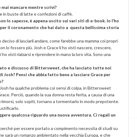
e mai mancare mentre scrivi?
 in buste di latte e confezioni di caffè.
on lo sapesse, è appena uscito sui vari siti di e-book. Io l’ho
ti per il coronamento che hai dato a questa bellissima storia
deciso di lasciarli andare, come farebbe una mamma coi propri
on lo fossero più. Josh e Grace li ho visti nascere, crescere,
li ho visti rialzarsi e riprendere in mano la loro vita. Sono una
tato e discusso di Bittersweet, che ha lasciato tutte noi
’ di Josh? Pensi che abbia fatto bene a lasciare Grace per
o?
Josh ha qualche problema coi sensi di colpa, in Bittersweet
Grace. Perciò, quando la sua donna resta ferita, a causa di una
 i rimorsi, solo sopiti, tornano a tormentarlo in modo prepotente.
stificarlo.
eggere qualcosa riguardo una nuova avventura. Ci regali un
perché per essere portato a compimento necessita di studi su
che sarà un romanzo ambientato nella vecchia Europa, e che