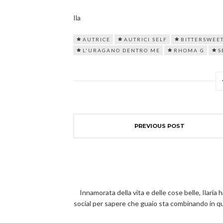
Ila
AUTRICE
AUTRICI SELF
BITTERSWEE
L'URAGANO DENTRO ME
RHOMA G
S
PREVIOUS POST
Innamorata della vita e delle cose belle, Ilaria 
social per sapere che guaio sta combinando in 