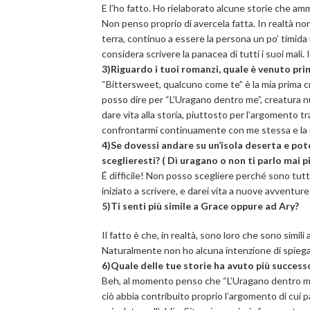
E l’ho fatto. Ho rielaborato alcune storie che amm
Non penso proprio di avercela fatta. In realtà n
terra, continuo a essere la persona un po’ timida 
considera scrivere la panacea di tutti i suoi mali.
3)Riguardo i tuoi romanzi, quale è venuto pri
“Bittersweet, qualcuno come te” è la mia prima cr
posso dire per “L’Uragano dentro me”, creatura n
dare vita alla storia, piuttosto per l’argomento t
confrontarmi continuamente con me stessa e la 
4)Se dovessi andare su un’isola deserta e pot
sceglieresti? ( Dì uragano o non ti parlo mai p
É difficile! Non posso scegliere perché sono tutt
iniziato a scrivere, e darei vita a nuove avventure
5)Ti senti più simile a Grace oppure ad Ary?
Il fatto è che, in realtà, sono loro che sono simil
Naturalmente non ho alcuna intenzione di spieg
6)Quale delle tue storie ha avuto più succes
Beh, al momento penso che “L’Uragano dentro me
ciò abbia contribuito proprio l’argomento di cui 