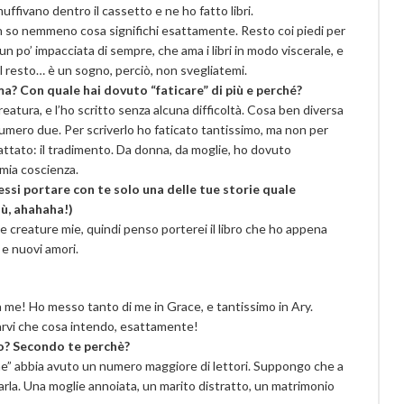
uffivano dentro il cassetto e ne ho fatto libri.
on so nemmeno cosa significhi esattamente. Resto coi piedi per
un po’ impacciata di sempre, che ama i libri in modo viscerale, e
 Il resto… è un sogno, perciò, non svegliatemi.
ma? Con quale hai dovuto “faticare” di più e perché?
eatura, e l’ho scritto senza alcuna difficoltà. Cosa ben diversa
umero due. Per scriverlo ho faticato tantissimo, ma non per
rattato: il tradimento. Da donna, da moglie, ho dovuto
mia coscienza.
essi portare con te solo una delle tue storie quale
iù, ahahaha!)
e creature mie, quindi penso porterei il libro che ho appena
 e nuovi amori.
i a me! Ho messo tanto di me in Grace, e tantissimo in Ary.
arvi che cosa intendo, esattamente!
so? Secondo te perchè?
” abbia avuto un numero maggiore di lettori. Suppongo che a
parla. Una moglie annoiata, un marito distratto, un matrimonio