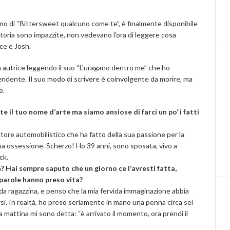
o di “Bittersweet qualcuno come te”, è finalmente disponibile
ta storia sono impazzite, non vedevano l’ora di leggere cosa
ce e Josh.
autrice leggendo il suo “L’uragano dentro me” che ho
pendente. Il suo modo di scrivere è coinvolgente da morire, ma
e.
 il tuo nome d’arte ma siamo ansiose di farci un po’ i fatti
ore automobilistico che ha fatto della sua passione per la
una ossessione. Scherzo! Ho 39 anni, sono sposata, vivo a
ck.
? Hai sempre saputo che un giorno ce l’avresti fatta,
 parole hanno preso vita?
da ragazzina, e penso che la mia fervida immaginazione abbia
si. In realtà, ho preso seriamente in mano una penna circa sei
 mattina mi sono detta: “è arrivato il momento, ora prendi il