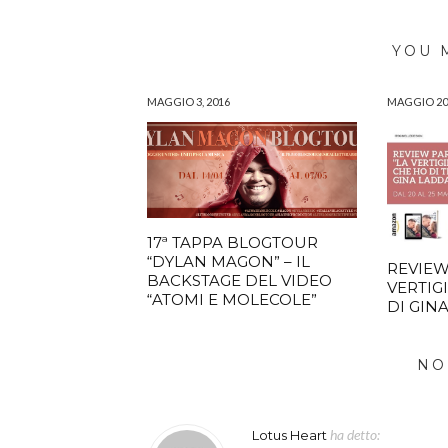
YOU 
MAGGIO 3, 2016
MAGGIO 20,
17ª TAPPA BLOGTOUR
“DYLAN MAGON” – IL
REVIEW
BACKSTAGE DEL VIDEO
VERTIG
“ATOMI E MOLECOLE”
DI GIN
NO
ha detto:
Lotus Heart