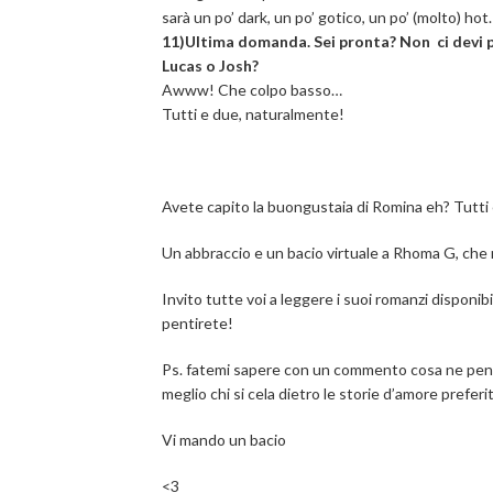
sarà un po’ dark, un po’ gotico, un po’ (molto) hot.
11)Ultima domanda. Sei pronta? Non ci devi 
Lucas o Josh?
Awww! Che colpo basso…
Tutti e due, naturalmente!
Avete capito la buongustaia di Romina eh? Tutti e
Un abbraccio e un bacio virtuale a Rhoma G, che r
Invito tutte voi a leggere i suoi romanzi disponibi
pentirete!
Ps. fatemi sapere con un commento cosa ne pensa
meglio chi si cela dietro le storie d’amore preferi
Vi mando un bacio
<3