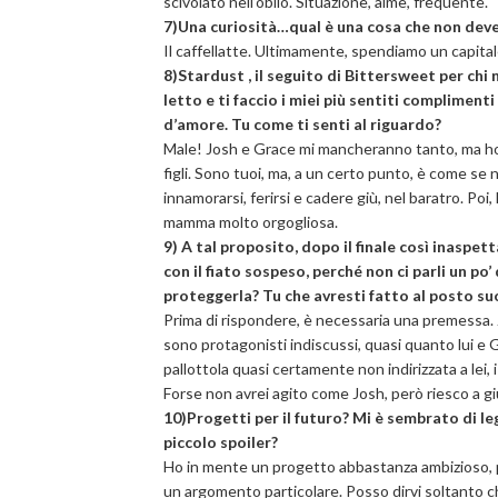
scivolato nell’oblio. Situazione, aimè, frequente.
7)Una curiosità…qual è una cosa che non dev
Il caffellatte. Ultimamente, spendiamo un capitale
8)Stardust , il seguito di Bittersweet per chi n
letto e ti faccio i miei più sentiti complimen
d’amore. Tu come ti senti al riguardo?
Male! Josh e Grace mi mancheranno tanto, ma ho 
figli. Sono tuoi, ma, a un certo punto, è come se n
innamorarsi, ferirsi e cadere giù, nel baratro. Poi, 
mamma molto orgogliosa.
9) A tal proposito, dopo il finale così inaspet
con il fiato sospeso, perché non ci parli un po
proteggerla? Tu che avresti fatto al posto su
Prima di rispondere, è necessaria una premessa. 
sono protagonisti indiscussi, quasi quanto lui e 
pallottola quasi certamente non indirizzata a lei,
Forse non avrei agito come Josh, però riesco a giu
10)Progetti per il futuro? Mi è sembrato di l
piccolo spoiler?
Ho in mente un progetto abbastanza ambizioso, 
un argomento particolare. Posso dirvi soltanto 