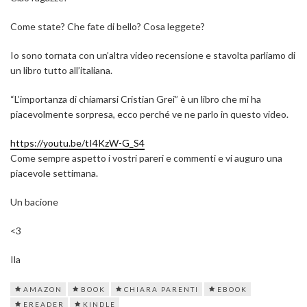
Come state? Che fate di bello? Cosa leggete?
Io sono tornata con un’altra video recensione e stavolta parliamo di
un libro tutto all’italiana.
“L’importanza di chiamarsi Cristian Grei” è un libro che mi ha
piacevolmente sorpresa, ecco perché ve ne parlo in questo video.
https://youtu.be/tI4KzW-G_S4
Come sempre aspetto i vostri pareri e commenti e vi auguro una
piacevole settimana.
Un bacione
<3
Ila
AMAZON
BOOK
CHIARA PARENTI
EBOOK
EREADER
KINDLE