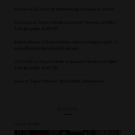
Raffaele
su
22.11.63 di Stephen King: romanzo vs serie tv.
Francesca
su
Tessa e Hardin si sposano? Avranno un figlio?
Tutti gli spoiler di AFTER
Barbara Bueno
su
Essere fashion sotto la pioggia si può! I 5
ombrelli più instagrammabili del web.
JOCELYNE
su
Tessa e Hardin si sposano? Avranno un figlio?
Tutti gli spoiler di AFTER
ivana
su
“Paper Princess” di Erin Watt – Recensione
BOOKS
LUGLIO 18, 2019