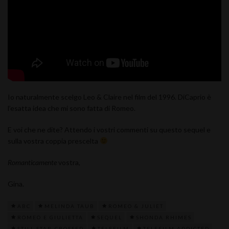
Io naturalmente scelgo Leo & Claire nel film del 1996. DiCaprio è
l’esatta idea che mi sono fatta di Romeo.
E voi che ne dite? Attendo i vostri commenti su questo sequel e
sulla vostra coppia prescelta
Romanticamente
vostra,
Gina.
ABC
MELINDA TAUB
ROMEO & JULIET
ROMEO E GIULIETTA
SEQUEL
SHONDA RHIMES
STILL STAR-CROSSED
TELEFILM
TELEFILM ADDICTED