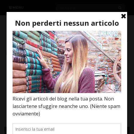
Search
SEAR
MENU
for:
“STILL STAR-CROSSED”: IL SEQUEL
TELEFILMICO DI “ROMEO E
GIULIETTA”.
NOVEMBRE 10, 2017
MOVIES - TV SERIES