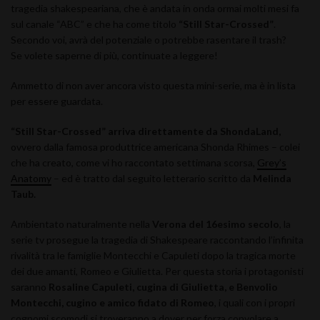
tragedia shakespeariana, che è andata in onda ormai molti mesi fa
sul canale “ABC” e che ha come titolo
“Still Star-Crossed”
.
Secondo voi, avrà del potenziale o potrebbe rasentare il trash?
Se volete saperne di più, continuate a leggere!
Ammetto di non aver ancora visto questa mini-serie, ma è in lista
per essere guardata.
“Still Star-Crossed” arriva direttamente da ShondaLand,
ovvero dalla famosa produttrice americana Shonda Rhimes – colei
che ha creato, come vi ho raccontato settimana scorsa,
Grey’s
Anatomy
– ed è tratto dal seguito letterario scritto da
Melinda
Taub.
Ambientato naturalmente nella
Verona del 16esimo secolo
, la
serie tv prosegue la tragedia di Shakespeare raccontando l’infinita
rivalità tra le famiglie Montecchi e Capuleti dopo la tragica morte
dei due amanti, Romeo e Giulietta. Per questa storia i protagonisti
saranno
Rosaline Capuleti, cugina di Giulietta, e Benvolio
Montecchi, cugino e amico fidato di Romeo
, i quali con i propri
cognomi scomodi si troveranno a dover per forza convolare a