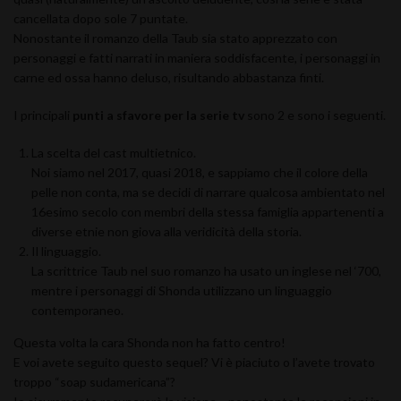
cancellata dopo sole 7 puntate.
Nonostante il romanzo della Taub sia stato apprezzato con
personaggi e fatti narrati in maniera soddisfacente, i personaggi in
carne ed ossa hanno deluso, risultando abbastanza finti.
I principali
punti a sfavore per la serie tv
sono 2 e sono i seguenti.
La scelta del cast multietnico.
Noi siamo nel 2017, quasi 2018, e sappiamo che il colore della
pelle non conta, ma se decidi di narrare qualcosa ambientato nel
16esimo secolo con membri della stessa famiglia appartenenti a
diverse etnie non giova alla veridicità della storia.
Il linguaggio.
La scrittrice Taub nel suo romanzo ha usato un inglese nel ‘700,
mentre i personaggi di Shonda utilizzano un linguaggio
contemporaneo.
Questa volta la cara Shonda non ha fatto centro!
E voi avete seguito questo sequel? Vi è piaciuto o l’avete trovato
troppo “soap sudamericana”?