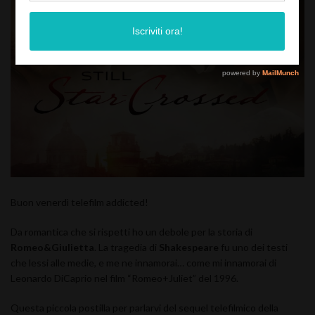
Buon venerdì telefilm addicted!
Da romantica che si rispetti ho un debole per la storia di
Romeo&Giulietta
. La tragedia di
Shakespeare
fu uno dei testi
che lessi alle medie, e me ne innamorai… come mi innamorai di
Leonardo DiCaprio nel film “Romeo+Juliet” del 1996.
Questa piccola postilla per parlarvi del sequel telefilmico della