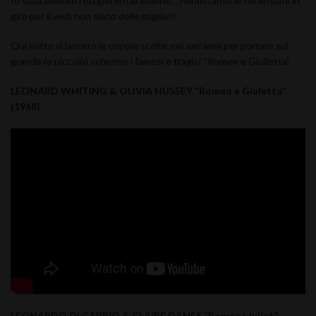
Io sicuramente recupererò la visione… nonostante le recensioni in
giro per il web non siano delle migliori!
Qui sotto vi lascerò le coppie scelte nei vari anni per portare sul
grande (e piccolo) schermo i famosi e tragici “Romeo e Giulietta”.
LEONARD WHITING & OLIVIA HUSSEY “Romeo e Giuletta”
(1968)
LEONARDO DI CAPRIO & CLAIRE DANES “Romeo+Juliet”