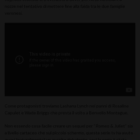
nozze nel tentativo di mettere fine alla faida tra le due famiglie
veronesi.
Come protagonisti troviamo Lashana Lynch nei panni di Rosaline
Capulet e Wade Briggs che presta il volto a Benvolio Montague.
Non essendo cosa facile creare un sequel per “Romeo & Juliet” sia
a livello cartaceo che sul piccolo schermo, questa serie tv ha avuto
quasi (naturalmente) un ascolto deludente, così la serie è stata