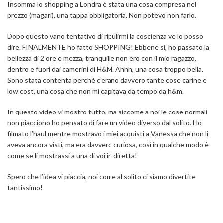
Insomma lo shopping a Londra è stata una cosa compresa nel
prezzo (magari), una tappa obbligatoria. Non potevo non farlo.
Dopo questo vano tentativo di ripulirmi la coscienza ve lo posso
dire. FINALMENTE ho fatto SHOPPING! Ebbene sì, ho passato la
bellezza di 2 ore e mezza, tranquille non ero con il mio ragazzo,
dentro e fuori dai camerini di H&M. Ahhh, una cosa troppo bella.
Sono stata contenta perchè c’erano davvero tante cose carine e
low cost, una cosa che non mi capitava da tempo da h&m.
In questo video vi mostro tutto, ma siccome a noi le cose normali
non piacciono ho pensato di fare un video diverso dal solito. Ho
filmato l’haul mentre mostravo i miei acquisti a Vanessa che non li
aveva ancora visti, ma era davvero curiosa, così in qualche modo è
come se li mostrassi a una di voi in diretta!
Spero che l’idea vi piaccia, noi come al solito ci siamo divertite
tantissimo!