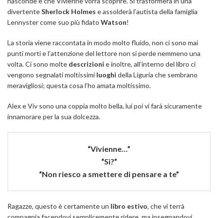
nasconde e che Vivienne vorrà scoprire. Si trasformerà in una
divertente
Sherlock Holmes
e assolderà l’autista della famiglia
Lennyster come suo più fidato
Watson
!
La storia viene raccontata in modo molto fluido, non ci sono mai
punti morti e l’attenzione del lettore non si perde nemmeno una
volta. Ci sono molte
descrizioni
e inoltre, all’interno del libro ci
vengono segnalati moltissimi
luoghi
della Liguria che sembrano
meravigliosi; questa cosa l’ho amata moltissimo.
Alex e Viv sono una coppia molto bella, lui poi vi farà sicuramente
innamorare per la sua dolcezza.
“Vivienne…”
“Sì?”
“Non riesco a smettere di pensare a te”
Ragazze, questo è certamente un
libro estivo
, che vi terrà
compagnia facendovi semplicemente ridere, ma insegnandovi