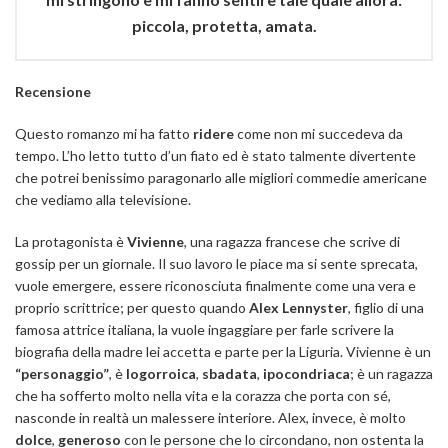
piccola, protetta, amata.
Recensione
Questo romanzo mi ha fatto
ridere
come non mi succedeva da
tempo. L’ho letto tutto d’un fiato ed è stato talmente divertente
che potrei benissimo paragonarlo alle migliori commedie americane
che vediamo alla televisione.
La protagonista è
Vivienne
, una ragazza francese che scrive di
gossip per un giornale. Il suo lavoro le piace ma si sente sprecata,
vuole emergere, essere riconosciuta finalmente come una vera e
proprio scrittrice; per questo quando
Alex Lennyster
, figlio di una
famosa attrice italiana, la vuole ingaggiare per farle scrivere la
biografia della madre lei accetta e parte per la Liguria. Vivienne è un
“personaggio”
, è
logorroica
,
sbadata
,
ipocondriaca
; è un ragazza
che ha sofferto molto nella vita e la corazza che porta con sé,
nasconde in realtà un malessere interiore. Alex, invece, è molto
dolce
,
generoso
con le persone che lo circondano, non ostenta la