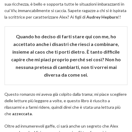
sua ricchezza, è bello e sopporta tutte le situazioni imbarazzanti in
cui Viv, immancabilmente si caccia. Sapete ragazze a chi si è ispirata
la scrittrice per caratterizzare Alex? Ai figli di
Audrey Hepburn
!!
Quando ho deciso di farti stare qui con me, ho
accettato anche i disastri che riesci a combinare,
insieme al caos che ti porti dietro. È tanto difficile
capire che mi piaci proprio perché sei così? Non ho
nessuna pretesa di cambiarti, non ti vorrei mai
diversa da come sei.
Questo romanzo mi aveva già colpito dalla trama; mi piace scegliere
delle letture più leggere a volte, e questo libro è riuscito a
rilassarmi e a farmi ridere, quindi direi che è stata una lettura più
che
azzeccata
.
Oltre ad innumerevoli gaffe, ci sarà anche un segreto che Alex