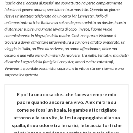
“quella che si occupa di gossip” ma soprattutto ha perso completamente
fiducia nel genere umano, specialmente se maschile. Quando un giorno
riceve un’inattesa telefonata da un certo Mr Lennyster, figlio di
un’importante attrice italiana su cui ha da poco redatto un dossier, è certa
di stare per subire una grossa lavata di capo. Invece, l’uomo vuole
commissionarle la biografia della madre. Così, ben presto Vivienne si
troverà a dover affrontare un’avventura a cui non è affatto preparata: un
viaggio in Italia, un libro da scrivere, un uomo affascinante, dolce ma
oscuro, e una villa piena di misteri da risolvere. Tra gaffe, tentativi maldestri
di carpire i segreti della famiglia Lennyster, amori e altre catastrofi,
Vivienne, inguaribile pessimista, capirà che la vita le sta per riservare una
sorpresa inaspettata…
E poi fa una cosa che…che faceva sempre mio
padre quando ancora era vivo. Alex mi tira su
come se fossi un koala, le gambe attorcigliate
attorno alla sua vita, la testa appoggiata alla sua
spalla, il suo odore tra le narici, le braccia forti che
mi stringono e mi fanno sentire tale quale allora: