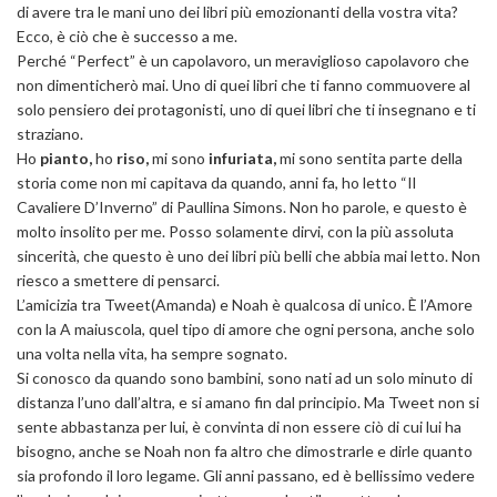
di avere tra le mani uno dei libri più emozionanti della vostra vita?
Ecco, è ciò che è successo a me.
Perché “Perfect” è un capolavoro, un meraviglioso capolavoro che
non dimenticherò mai. Uno di quei libri che ti fanno commuovere al
solo pensiero dei protagonisti, uno di quei libri che ti insegnano e ti
straziano.
Ho
pianto,
ho
riso,
mi sono
infuriata,
mi sono sentita parte della
storia come non mi capitava da quando, anni fa, ho letto “Il
Cavaliere D’Inverno” di Paullina Simons. Non ho parole, e questo è
molto insolito per me. Posso solamente dirvi, con la più assoluta
sincerità, che questo è uno dei libri più belli che abbia mai letto. Non
riesco a smettere di pensarci.
L’amicizia tra Tweet(Amanda) e Noah è qualcosa di unico. È l’Amore
con la A maiuscola, quel tipo di amore che ogni persona, anche solo
una volta nella vita, ha sempre sognato.
Si conosco da quando sono bambini, sono nati ad un solo minuto di
distanza l’uno dall’altra, e si amano fin dal principio. Ma Tweet non si
sente abbastanza per lui, è convinta di non essere ciò di cui lui ha
bisogno, anche se Noah non fa altro che dimostrarle e dirle quanto
sia profondo il loro legame. Gli anni passano, ed è bellissimo vedere