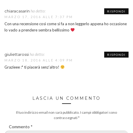
ha detto:
chiaracasarin
RISPONDI
MARZO 17, 2016 ALLE 7:37 PM
Con una recensione così come si fa a non leggerlo appena ho occasione
lo vado a prendere sembra bellissimo
ha detto:
giuliettarossi
RISPONDI
MARZO 18, 2016 ALLE 4:09 PM
Grazieee :* ti piacerà senz’altro!
LASCIA UN COMMENTO
Il tuo indirizzo email non sarà pubblicato.
I campi obbligatori sono
contrassegnati
*
Commento
*