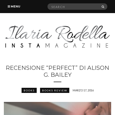
Search
SEAR
MENU
for:
RECENSIONE “PERFECT” DI ALISON
G. BAILEY
MARZO 17, 2016
BOOKS
BOOKS REVIEW