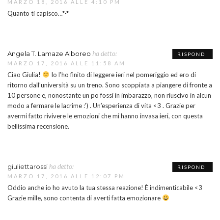
MARZO 18, 2016 ALLE 4:10 PM
Quanto ti capisco…*-*
ha detto:
Angela T. Lamaze Alboreo
RISPONDI
MARZO 17, 2016 ALLE 11:58 AM
Ciao Giulia!
Io l’ho finito di leggere ieri nel pomeriggio ed ero di
ritorno dall’università su un treno. Sono scoppiata a piangere di fronte a
10 persone e, nonostante un po fossi in imbarazzo, non riuscivo in alcun
modo a fermare le lacrime :’) . Un’esperienza di vita <3 . Grazie per
avermi fatto rivivere le emozioni che mi hanno invasa ieri, con questa
bellissima recensione.
ha detto:
giuliettarossi
RISPONDI
MARZO 17, 2016 ALLE 12:07 PM
Oddio anche io ho avuto la tua stessa reazione! È indimenticabile <3
Grazie mille, sono contenta di averti fatta emozionare