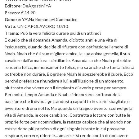
Editore:
DeAgostini YA
Prezzo:
€ 14.90
Genere:
YA\Na Romance\Drammatico
Voto:
UN CAPOLAVORO 10\10
Trama:
Può la vera felicità durare più di un attimo?
È quello che si domanda Amanda, diciotto anni e una vita di
insicurezze, quando decide di rifiutare con ostinazione l’amore di
Noah. Noah che è il suo migliore amico, la sua anima gemella, il suo
cavaliere dall’armatura scintillante. Amanda sa che Noah potrebbe
renderla felice, immensamente felice, ma sa anche che tanta felicità
potrebbe non durare. E perdere Noah le spezzerebbe il cuore. Ecco
perché preferisce rinunciare a lui, e all’illusione di un momento,
piuttosto che vivere con il rimpianto di averlo perso per sempre.
Per molto tempo Amanda e Noah si rincorrono, soffocando la
passione che li divora, gettandosi a capofitto in storie sbagliate e
avventure di una notte. Ma quando un tragico evento sconvolge la
vita di Amanda, le cose cambiano. Costretta a lottare con tutte le
proprie forze per ricominciare, la ragazza capisce che al mondo non
esiste dono più prezioso di ogni singolo istante in cui possiamo
respirare, correre, ridere e… amare. E si rende conto di non avere