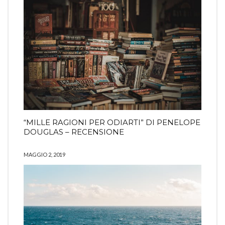
“MILLE RAGIONI PER ODIARTI” DI PENELOPE
DOUGLAS – RECENSIONE
COMING SOON
INFO
PRIVACY
MAGGIO 2, 2019
Search
SEARCH
for:
Ⓒ2019 Ilaria Rodella - All right reserved
La risposta da Instragram non aveva codice 200.