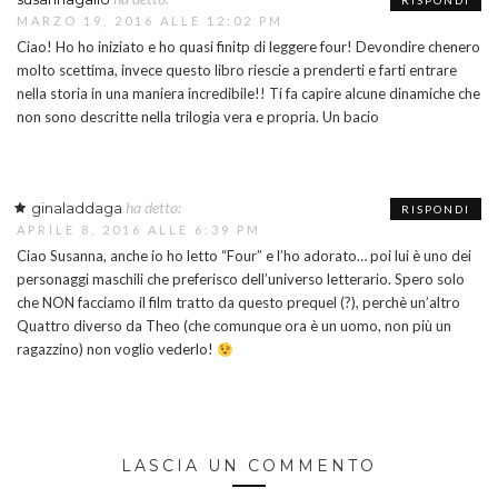
RISPONDI
MARZO 19, 2016 ALLE 12:02 PM
Ciao! Ho ho iniziato e ho quasi finitp di leggere four! Devondire chenero
molto scettima, invece questo libro riescie a prenderti e farti entrare
nella storia in una maniera incredibile!! Ti fa capire alcune dinamiche che
non sono descritte nella trilogia vera e propria. Un bacio
ha detto:
ginaladdaga
RISPONDI
APRILE 8, 2016 ALLE 6:39 PM
Ciao Susanna, anche io ho letto “Four” e l’ho adorato… poi lui è uno dei
personaggi maschili che preferisco dell’universo letterario. Spero solo
che NON facciamo il film tratto da questo prequel (?), perchè un’altro
Quattro diverso da Theo (che comunque ora è un uomo, non più un
ragazzino) non voglio vederlo!
LASCIA UN COMMENTO