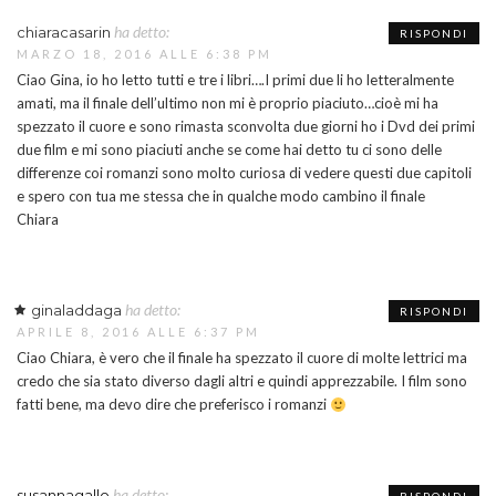
ha detto:
chiaracasarin
RISPONDI
MARZO 18, 2016 ALLE 6:38 PM
Ciao Gina, io ho letto tutti e tre i libri….I primi due li ho letteralmente
amati, ma il finale dell’ultimo non mi è proprio piaciuto…cioè mi ha
spezzato il cuore e sono rimasta sconvolta due giorni ho i Dvd dei primi
due film e mi sono piaciuti anche se come hai detto tu ci sono delle
differenze coi romanzi sono molto curiosa di vedere questi due capitoli
e spero con tua me stessa che in qualche modo cambino il finale
Chiara
ha detto:
ginaladdaga
RISPONDI
APRILE 8, 2016 ALLE 6:37 PM
Ciao Chiara, è vero che il finale ha spezzato il cuore di molte lettrici ma
credo che sia stato diverso dagli altri e quindi apprezzabile. I film sono
fatti bene, ma devo dire che preferisco i romanzi
ha detto:
susannagallo