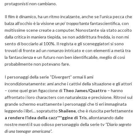
protagonisti non cambiano.
Il film è dinamico, ha un ritmo incalzante, anche se l’unica pecca che
balza all’occhio è la visione
un po’ troppo/tanta
fantascientifica, con
moltissime scene create a computer. Nonostante sia stato accolto
dalla critica in maniera tiepida, se non addirittura fredda, io non mi
sento di bocciarlo al 100%. Il regista e gli sceneggiatori si sono
trovati di fronte ad un romanzo intricato e con elementi a metà tra
la fantascienza e un futuro non ben identificabile, meglio di così
probabilmente non potevano fare.
I personaggi della serie “Divergert” ormai li ami
incondizionatamente: ami anche i cattivi della situazione e gli attori
– come quel gran figaccione di
Theo James/Quattro
– hanno
affrontato i loro characters con naturalezza e precisione. Ritrovi sul
grande schermo esattamente i personaggi che ti eri immaginata
leggendo i libri… sopratutto
Shailene
, che è riuscita perfettamente
a rendere l’idea della cazz***ggine di Tris
, allontanando dalle
nostre menti il suo odioso personaggio della serie tv
“Diario segreto
di una teenager americana”.