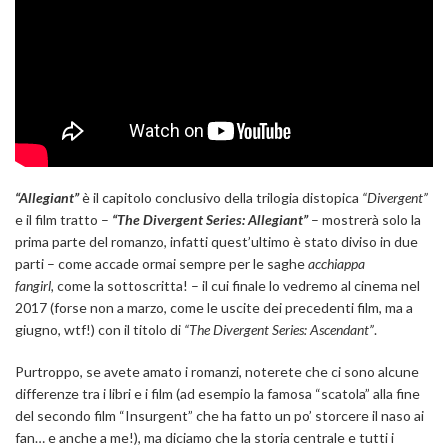
“Allegiant”
è il capitolo conclusivo della trilogia distopica
“Divergent”
e il film tratto –
“The Divergent Series: Allegiant”
– mostrerà solo la
prima parte del romanzo, infatti quest’ultimo è stato diviso in due
parti – come accade ormai sempre per le saghe
acchiappa
fangirl,
come la sottoscritta! – il cui finale lo vedremo al cinema nel
2017 (forse non a marzo, come le uscite dei precedenti film, ma a
giugno, wtf!) con il titolo di
“The Divergent Series: Ascendant”
.
Purtroppo, se avete amato i romanzi, noterete che ci sono alcune
differenze tra i libri e i film (ad esempio la famosa “scatola” alla fine
del secondo film “Insurgent” che ha fatto un po’ storcere il naso ai
fan… e anche a me!), ma diciamo che la storia centrale e tutti i