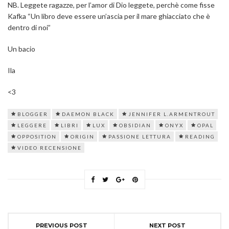
NB. Leggete ragazze, per l’amor di Dio leggete, perchè come fisse
Kafka “Un libro deve essere un’ascia per il mare ghiacciato che è
dentro di noi”
Un bacio
Ila
<3
BLOGGER
DAEMON BLACK
JENNIFER L.ARMENTROUT
LEGGERE
LIBRI
LUX
OBSIDIAN
ONYX
OPAL
OPPOSITION
ORIGIN
PASSIONE LETTURA
READING
VIDEO RECENSIONE
PREVIOUS POST
NEXT POST