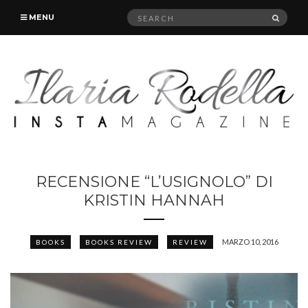
Search
SEAR
MENU
for:
RECENSIONE “L’USIGNOLO” DI
KRISTIN HANNAH
MARZO 10, 2016
BOOKS
BOOKS REVIEW
REVIEW