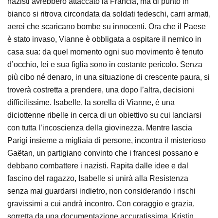
nazisti avrebbero attaccato la Francia, ma di punto in
bianco si ritrova circondata da soldati tedeschi, carri armati,
aerei che scaricano bombe su innocenti. Ora che il Paese
è stato invaso, Vianne è obbligata a ospitare il nemico in
casa sua: da quel momento ogni suo movimento è tenuto
d’occhio, lei e sua figlia sono in costante pericolo. Senza
più cibo né denaro, in una situazione di crescente paura, si
troverà costretta a prendere, una dopo l’altra, decisioni
difficilissime. Isabelle, la sorella di Vianne, è una
diciottenne ribelle in cerca di un obiettivo su cui lanciarsi
con tutta l’incoscienza della giovinezza. Mentre lascia
Parigi insieme a migliaia di persone, incontra il misterioso
Gaëtan, un partigiano convinto che i francesi possano e
debbano combattere i nazisti. Rapita dalle idee e dal
fascino del ragazzo, Isabelle si unirà alla Resistenza
senza mai guardarsi indietro, non considerando i rischi
gravissimi a cui andrà incontro. Con coraggio e grazia,
sorretta da una documentazione accuratissima, Kristin