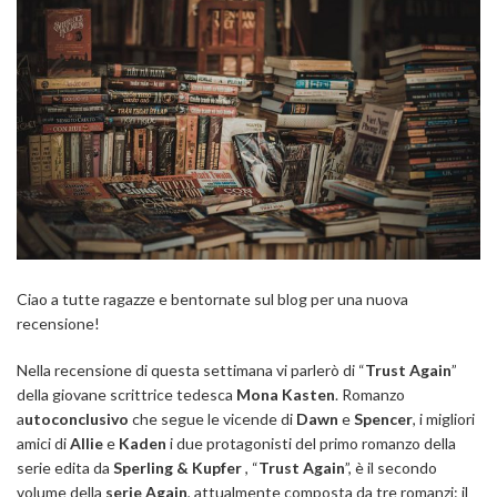
Ciao a tutte ragazze e bentornate sul blog per una nuova
recensione!
Nella recensione di questa settimana vi parlerò di “
Trust Again
”
della giovane scrittrice tedesca
Mona Kasten
. Romanzo
a
utoconclusivo
che segue le vicende di
Dawn
e
Spencer
, i migliori
amici di
Allie
e
Kaden
i due protagonisti del primo romanzo della
serie edita da
Sperling & Kupfer
, “
Trust Again
”, è il secondo
volume della
serie Again
, attualmente composta da tre romanzi: il