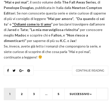
“Mai e poi mai”
, il sesto volume della
The Fall Away Series
, di
Penelope Douglas
, pubblicata in Italia dalla
Newton Compton
Editor
i. Se non conoscete questa serie e siete curiose di saperne
di più vi consiglio di leggere
“Mai per amore”
,
“Da quando ci sei
tu
” e
“Odiami come io ti amo
”
per lasciarvi travolgere dall’amore
di
Jared
e
Tate
;
“La mia meravigliosa rivincita”
per conoscere
meglio
Madoc
e scoprire chi e
Fallon,
e
“Non riesco a
dimenticarti”
per saperne di più su
K.C.
e
Jax
!
Se, invece, avete già letto i romanzi che compongono la serie, e
siete curiose di scoprire di che cosa parla “Mai e poi mai”,
continuate a leggere!
CONTINUE READING
1
2
3
…
5
SUCCESSIVO »