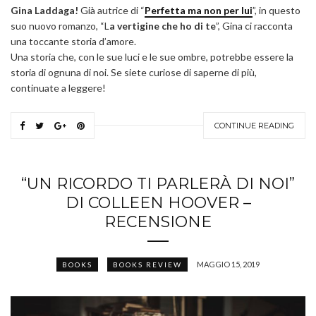
Gina Laddaga!
Già autrice di “
Perfetta ma non per lui
”, in questo
suo nuovo romanzo, “L
a vertigine che ho di te
”, Gina ci racconta
una toccante storia d’amore.
Una storia che, con le sue luci e le sue ombre, potrebbe essere la
storia di ognuna di noi. Se siete curiose di saperne di più,
continuate a leggere!
CONTINUE READING
“UN RICORDO TI PARLERÀ DI NOI”
DI COLLEEN HOOVER –
RECENSIONE
MAGGIO 15, 2019
BOOKS
BOOKS REVIEW