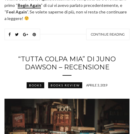
primo “
Begin Again
” di cui vi avevo parlato precedentemente, e
“
Feel Again
”. Se volete saperne di più, non vi resta che continuare
a leggere!
CONTINUE READING
“TUTTA COLPA MIA” DI JUNO
DAWSON – RECENSIONE
APRILE 3, 2019
BOOKS
BOOKS REVIEW