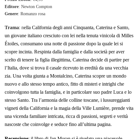
Editore
: Newton Compton
Genere
: Romanzo rosa
Trama
: n
ella California degli anni Cinquanta, Caterina e Santo,
un giovane italiano cresciuto con lei nella tenuta vinicola di Milles
Étoiles, consumano una notte di passione dopo la quale lei si
scopre incinta. Respinta dalla famiglia e dalla società per aver
scelto di tenere la figlia illegittima, Caterina decide di partire per
l’Italia, dove si trova il casale ricevuto in eredità da una vecchia
zia. Una volta giunta a Montalcino, Caterina scopre un mondo
nuovo e allo stesso tempo antico, fitto di misteri e intrighi che
coinvolgono tutta la famiglia, e in particolare suo padre Luca e lo
stesso Santo. Tra l’armonia delle colline toscane, i lussureggianti
vigneti della California e la magia della Ville Lumière, prende vita
una vicenda familiare intricata, ricca di passioni, segreti e verità
nascoste che coinvolge e seduce fino all’ultima pagina.
Recensione
: il libro di Jan Moran si è rivelato una piacevole