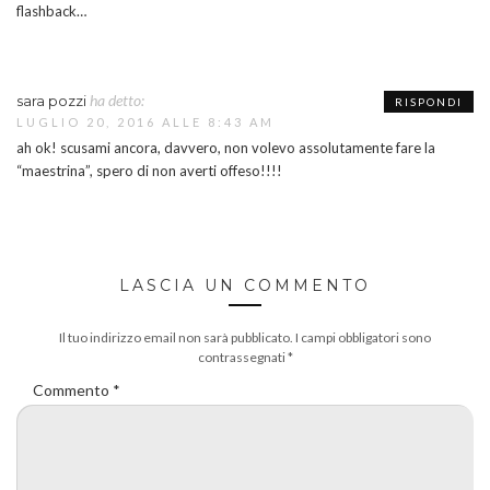
flashback…
ha detto:
sara pozzi
RISPONDI
LUGLIO 20, 2016 ALLE 8:43 AM
ah ok! scusami ancora, davvero, non volevo assolutamente fare la
“maestrina”, spero di non averti offeso!!!!
LASCIA UN COMMENTO
Il tuo indirizzo email non sarà pubblicato.
I campi obbligatori sono
contrassegnati
*
Commento
*