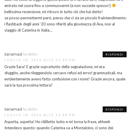
entrato nel cuore fino a commuovermi (e non succede spesso!)
bellissima recensione, mi ritrovo in tutto ciò che hai detto!
se posso permettermi però, penso che ci sia un piccolo fraintendimento:
i flashback degli anni ’20 sono riferiti alla giovinezza di Ava, non al
viaggio di Caterina in Italia…
ha detto:
ilariamad
RISPONDI
LUGLIO 18, 2016 ALLE 12:40 PM
Grazie Sara! E grazie soprattutto della segnalazione, mi era
sfuggito..anche rileggendolo cercavo refusi ed errori grammaticali, ma
evidentemente avevo fatto confusione con i nomi! Grazie ancora, quale
sarà la tua prossima lettura?
ha detto:
ilariamad
RISPONDI
LUGLIO 18, 2016 ALLE 12:48 PM
Aspetta, aspetta! Ho riiiiiletto tutto e mi torna la frase, ehheeh
Intendevo questo: quando Caterina va a Montalcino, ci sono dei