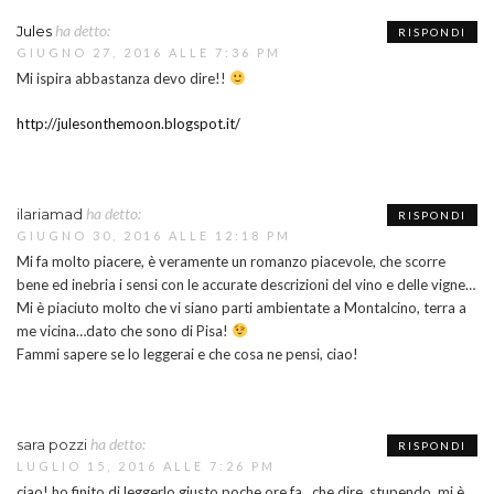
ha detto:
Jules
RISPONDI
GIUGNO 27, 2016 ALLE 7:36 PM
Mi ispira abbastanza devo dire!!
http://julesonthemoon.blogspot.it/
ha detto:
ilariamad
RISPONDI
GIUGNO 30, 2016 ALLE 12:18 PM
Mi fa molto piacere, è veramente un romanzo piacevole, che scorre
bene ed inebria i sensi con le accurate descrizioni del vino e delle vigne…
Mi è piaciuto molto che vi siano parti ambientate a Montalcino, terra a
me vicina…dato che sono di Pisa!
Fammi sapere se lo leggerai e che cosa ne pensi, ciao!
ha detto:
sara pozzi
RISPONDI
LUGLIO 15, 2016 ALLE 7:26 PM
ciao! ho finito di leggerlo giusto poche ore fa…che dire, stupendo, mi è