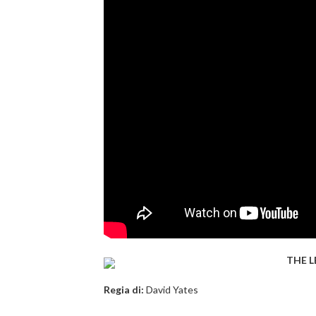
THE 
Regia di:
David Yates