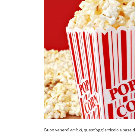
Buon venerdì
amicici
, quest’oggi articolo a base d