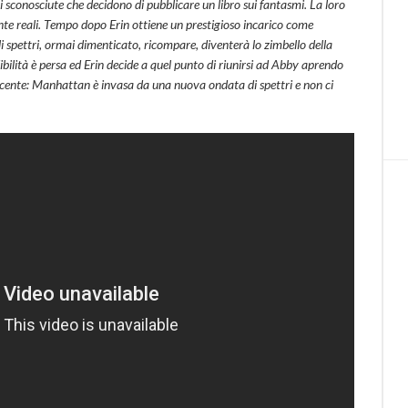
i sconosciute che decidono di pubblicare un libro sui fantasmi. La loro
nte reali. Tempo dopo Erin ottiene un prestigioso incarico come
 spettri, ormai dimenticato, ricompare, diventerà lo zimbello della
dibilità è persa ed Erin decide a quel punto di riunirsi ad Abby aprendo
ncente: Manhattan è invasa da una nuova ondata di spettri e non ci