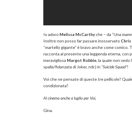
Io adoro
Melissa McCarthy
che – da “Una mamma
Inoltre non posso far passare inosservato
Chri
“martello gigante” è bravo anche come comico. Tra
racconta al presente una leggenda eterna, con pro
meravigliosa
Margot Robbie
, la quale non vedo 
spalla/fidanzata di Joker, ndr.) in
“Suicide Squad”
!
Voi che ne pensate di queste tre pellicole? Qual
condizionata?
Al cinema anche a luglio per Voi,
Gina.