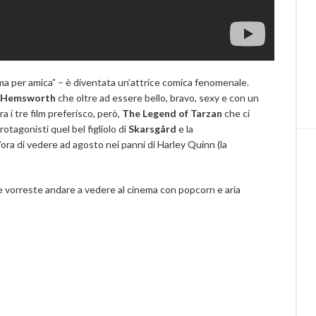
 per amica” – è diventata un’attrice comica fenomenale.
s Hemsworth
che oltre ad essere bello, bravo, sexy e con un
 i tre film preferisco, però,
The Legend of Tarzan
che ci
tagonisti quel bel figliolo di
Skarsgård
e la
l’ora di vedere ad agosto nei panni di Harley Quinn (la
e vorreste andare a vedere al cinema con popcorn e aria