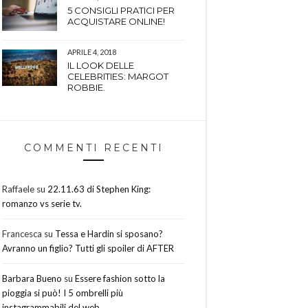
5 CONSIGLI PRATICI PER
ACQUISTARE ONLINE!
APRILE 4, 2018
IL LOOK DELLE
CELEBRITIES: MARGOT
ROBBIE.
COMMENTI RECENTI
Raffaele
su
22.11.63 di Stephen King:
romanzo vs serie tv.
Francesca
su
Tessa e Hardin si sposano?
Avranno un figlio? Tutti gli spoiler di AFTER
Barbara Bueno
su
Essere fashion sotto la
pioggia si può! I 5 ombrelli più
instagrammabili del web.