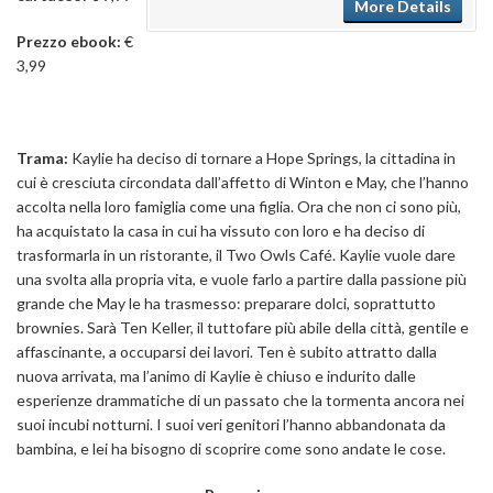
More Details
Prezzo ebook:
€
3,99
Trama:
Kaylie ha deciso di tornare a Hope Springs, la cittadina in
cui è cresciuta circondata dall’affetto di Winton e May, che l’hanno
accolta nella loro famiglia come una figlia. Ora che non ci sono più,
ha acquistato la casa in cui ha vissuto con loro e ha deciso di
trasformarla in un ristorante, il Two Owls Café. Kaylie vuole dare
una svolta alla propria vita, e vuole farlo a partire dalla passione più
grande che May le ha trasmesso: preparare dolci, soprattutto
brownies. Sarà Ten Keller, il tuttofare più abile della città, gentile e
affascinante, a occuparsi dei lavori. Ten è subito attratto dalla
nuova arrivata, ma l’animo di Kaylie è chiuso e indurito dalle
esperienze drammatiche di un passato che la tormenta ancora nei
suoi incubi notturni. I suoi veri genitori l’hanno abbandonata da
bambina, e lei ha bisogno di scoprire come sono andate le cose.