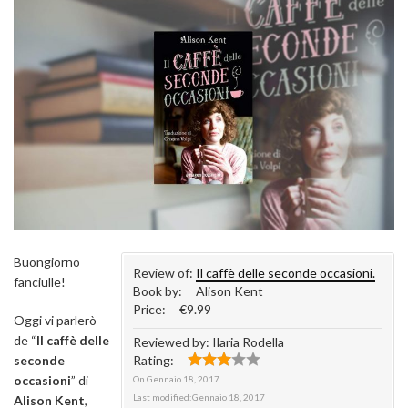
Buongiorno
Review of:
Il caffè delle seconde occasioni.
fanciulle!
Book by:
Alison Kent
Price:
€9.99
Oggi vi parlerò
de “
Il caffè delle
Reviewed by:
Ilaria Rodella
seconde
Rating:
occasioni
” di
On
Gennaio 18, 2017
Last modified:
Gennaio 18, 2017
Alison Kent
,