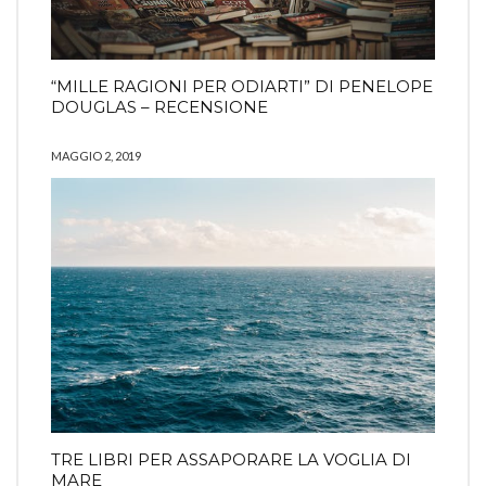
“MILLE RAGIONI PER ODIARTI” DI PENELOPE
DOUGLAS – RECENSIONE
MAGGIO 2, 2019
COMING SOON
INFO
PRIVACY
Search
SEARCH
for:
Ⓒ2019 Ilaria Rodella - All right reserved
TRE LIBRI PER ASSAPORARE LA VOGLIA DI
La risposta da Instagram ha restituito dati non validi.
MARE