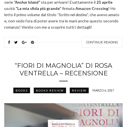
serie
“Anchor Island”
sta per arrivare! Esattamente il
25 aprile
uscirà
“La mia sfida più grande”
firmata
Amazon Crossing
! Ho
letto il primo volume dal titolo
“Scritto nel destino”,
che avevo amato
e, non vedo l’ora di poter avere tra le mani anche questo secondo
romanzo! Venite con me a scoprire tutti i dettagli!
CONTINUE READING
“FIORI DI MAGNOLIA” DI ROSA
VENTRELLA – RECENSIONE
MARZO 6, 2017
BOOKS
BOOKS REVIEW
REVIEW