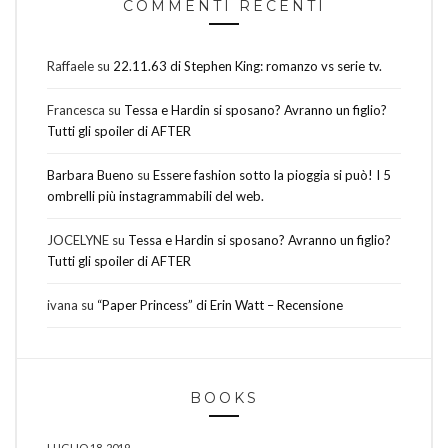
COMMENTI RECENTI
Raffaele
su
22.11.63 di Stephen King: romanzo vs serie tv.
Francesca
su
Tessa e Hardin si sposano? Avranno un figlio?
Tutti gli spoiler di AFTER
Barbara Bueno
su
Essere fashion sotto la pioggia si può! I 5
ombrelli più instagrammabili del web.
JOCELYNE
su
Tessa e Hardin si sposano? Avranno un figlio?
Tutti gli spoiler di AFTER
ivana
su
“Paper Princess” di Erin Watt – Recensione
BOOKS
LUGLIO 18, 2019