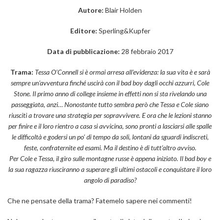
Autore:
Blair Holden
Editore:
Sperling&Kupfer
Data di pubblicazione:
28 febbraio 2017
Trama:
Tessa O’Connell si è ormai arresa all’evidenza: la sua vita è e sarà
sempre un’avventura finché uscirà con il bad boy dagli occhi azzurri, Cole
Stone. Il primo anno di college insieme in effetti non si sta rivelando una
passeggiata, anzi… Nonostante tutto sembra però che Tessa e Cole siano
riusciti a trovare una strategia per sopravvivere. E ora che le lezioni stanno
per finire e il loro rientro a casa si avvicina, sono pronti a lasciarsi alle spalle
le difficoltà e godersi un po’ di tempo da soli, lontani da sguardi indiscreti,
feste, confraternite ed esami. Ma il destino è di tutt’altro avviso.
Per Cole e Tessa, il giro sulle montagne russe è appena iniziato. Il bad boy e
la sua ragazza riusciranno a superare gli ultimi ostacoli e conquistare il loro
angolo di paradiso?
Che ne pensate della trama? Fatemelo sapere nei commenti!