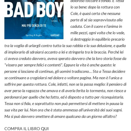
doloroso toccare il fondo. E Tessa
lo sa bene: dopo la rottura con
Cole, è quasi certa che nessuna
parte di sé sia sopravvissuta alla
caduta. Con il cuore e l’anima in
mille pezzi, ogni volta che lo vede,
si destreggia in equilibrio precario
tra la voglia di urlargli contro tutta la sua rabbia e la sua delusione, e quella
di implorarlo di sdraiarsi accanto a lei e stringerla tra le braccia. Perché lei
ci aveva creduto davvero, aveva sperato davvero che la loro storia fosse da
“vissero per sempre felici e contenti”. Eppure la vita è anche questo: le
persone si lasciano di continuo, gli uomini tradiscono… Sta a Tessa decidere
se continuare a crogiolarsi nel dolore o voltare pagina. Ma non è l’unica a
soffrire per questa rottura. Cole, infatti, non se la passa meglio: il pensiero di
aver perso la ragazza che amava e di averla ferita lo tormenta, non riesce a
perdonarsi per quello che ha fatto, ed è disposto a tutto per riconquistarla.
Tessa non si fida, e soprattutto non può permettersi di mettere in pausa la
sua vita per lui. Non ora che è stata ammessa all’università dei suoi sogni.
Ma si può davvero smettere di amare qualcuno da un giorno all’altro?
COMPRA IL LIBRO
QUI