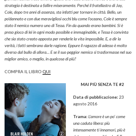
strategia è destinata a fallire miseramente. Perché il fratellastro di Jay,
Cole, dopo tre anni di assenza, sta infatti per tornare in città. Bello, un
po’dannato e con due meravigliosi occhi blu come l’oceano, Cole è sempre
stato il nemico numero uno di Tessa. Fin da quando erano bambini. Si è
preso gioco di lei in ogni modo possibile e immaginabile, e Tessa è convinta
che sia stato creato apposta per renderle la vita impossibile. E, a dir la
verità, i fatti sembrano darle ragione. Eppure il ragazzo di adesso è molto
diverso dal bullo di allora… E se il suo peggior nemico si trasformasse nel suo
miglior amico, o meglio, in qualcosa di più?
COMPRA IL LIBRO
QUI
MAI PIÙ SENZA TE #2
Data di pubblicazione:
23
agosto 2016
Trama:
L’amore è un po’ come
una caduta libera: più
intensamente ti innamori, più è