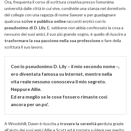
Ora, frequenta il corso di scrittura creativa presso l’omonima
università dalle città in cui vive, condivide una stanza nel dormitorio
del college con una ragazza di nome Sawyer e per guadagnare
qualcosa
scrive e pubblica online
racconti erotici con lo
pseudonimo di D. Lily
. E, sebbene non abbia confessato la cosa a
nessuno dei suoi amici, il suo più grande sogno, è quello di riuscire a
trasformare la sua passione nella sua professione
e fare della
scrittura il suo lavoro.
Con lo pseudonimo D. Lily – il mio secondo nome –,
ero diventata famosa su Internet, mentre nella
vita reale nessuno conosceva il mio segreto.
Neppure Allie.
Ed era meglio se le cose fossero rimaste così
ancora per un po’.
A Woodshill, Dawn è riuscita a
trovare la serenità p
erduta grazie
all’aiuto dei suoi amici Allie e Scott ed è tornata a ridere per merito