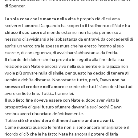
di Spencer.
La sola cosa che le manca nella vita
è proprio ciò di cui ama
scrivere:
l’amore
. Da quando ha scoperto il tradimento di Nate
ha
chiuso il suo cuore
al mondo esterno, non ha più permesso a
nessuno di avvicinarsi a lei abbastanza da entrarvi, da concedergli di
aprirsi un varco tra le spesse mura che ha eretto intorno al suo
cuore e, di conseguenza, di avvicinarsi abbastanza da ferirla.
Il ricordo del dolore che ha provato in seguito alla fine della sua
relazione con Nate è ancora vivo nella sua mente e la ragazza non
vuole più provare nulla di simile, per questo ha deciso di tenere gli
uomini a debita distanza. Nonostante tutto, però, Dawn
non ha
smesso di credere nell’amore
e crede che tutti siano destinati ad
avere un lieto fine. Tutti… tranne lei.
Il suo lieto fine doveva essere con Nate e, dopo aver visto la
prospettiva di quel futuro sfumare davanti a suoi occhi, Dawn
sembra averci rinunciato definitivamente.
Tutto ciò che desidera è dimenticare e andare avanti.
Come riuscirci quando le ferite non si sono ancora rimarginate e il
ricordo di ciò che le ha fatto Nate ha ancora il potere di farla