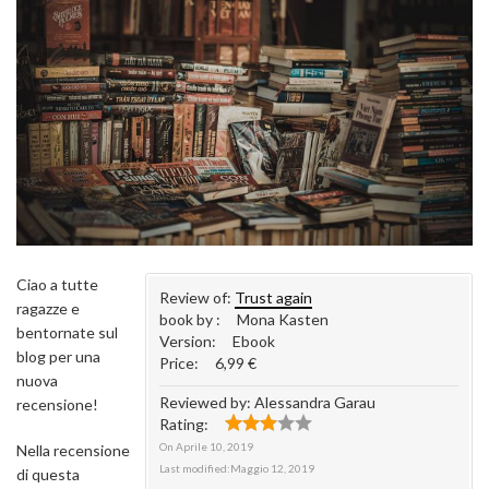
Ciao a tutte
Review of:
Trust again
ragazze e
book by :
Mona Kasten
bentornate sul
Version:
Ebook
blog per una
Price:
6,99 €
nuova
Reviewed by:
Alessandra Garau
recensione!
Rating:
On
Aprile 10, 2019
Nella recensione
Last modified:
Maggio 12, 2019
di questa