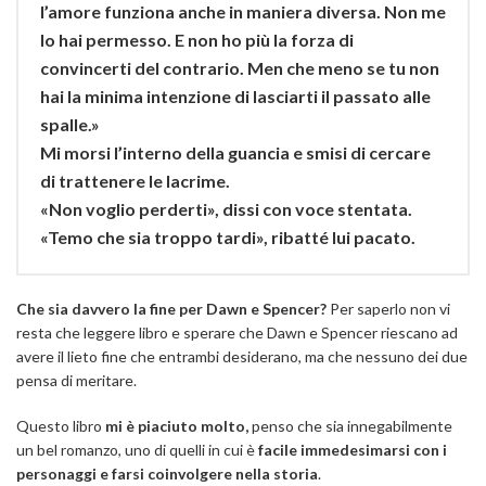
l’amore funziona anche in maniera diversa. Non me
lo hai permesso. E non ho più la forza di
convincerti del contrario. Men che meno se tu non
hai la minima intenzione di lasciarti il passato alle
spalle.»
Mi morsi l’interno della guancia e smisi di cercare
di trattenere le lacrime.
«Non voglio perderti», dissi con voce stentata.
«Temo che sia troppo tardi», ribatté lui pacato.
Che sia davvero la fine per Dawn e Spencer?
Per saperlo non vi
resta che leggere libro e sperare che Dawn e Spencer riescano ad
avere il lieto fine che entrambi desiderano, ma che nessuno dei due
pensa di meritare.
Questo libro
mi è piaciuto molto,
penso che sia innegabilmente
un bel romanzo, uno di quelli in cui è
facile immedesimarsi con i
personaggi e farsi coinvolgere nella storia
.