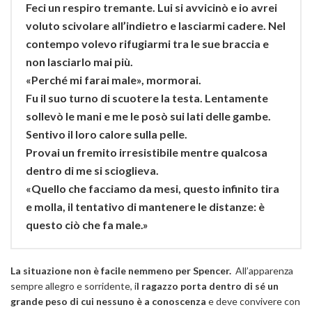
Feci un respiro tremante. Lui si avvicinò e io avrei
voluto scivolare all’indietro e lasciarmi cadere. Nel
contempo volevo rifugiarmi tra le sue braccia e
non lasciarlo mai più.
«Perché mi farai male», mormorai.
Fu il suo turno di scuotere la testa. Lentamente
sollevò le mani e me le posò sui lati delle gambe.
Sentivo il loro calore sulla pelle.
Provai un fremito irresistibile mentre qualcosa
dentro di me si scioglieva.
«Quello che facciamo da mesi, questo infinito tira
e molla, il tentativo di mantenere le distanze: è
questo ciò che fa male.»
La situazione non è facile nemmeno per Spencer.
All’apparenza
sempre allegro e sorridente, i
l ragazzo porta dentro di sé un
grande peso di cui nessuno è a conoscenza
e deve convivere con