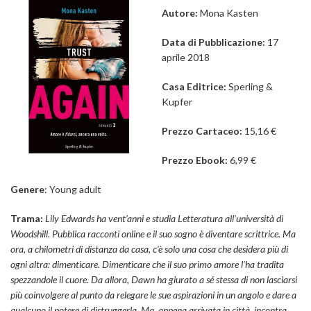
Autore:
Mona Kasten
Data di Pubblicazione:
17
aprile 2018
Casa Editrice:
Sperling &
Kupfer
Prezzo Cartaceo:
15,16 €
Prezzo Ebook:
6,99 €
Genere
: Young adult
Trama:
Lily Edwards ha vent’anni e studia Letteratura all’università di
Woodshill. Pubblica racconti online e il suo sogno è diventare scrittrice. Ma
ora, a chilometri di distanza da casa, c’è solo una cosa che desidera più di
ogni altra: dimenticare. Dimenticare che il suo primo amore l’ha tradita
spezzandole il cuore. Da allora, Dawn ha giurato a sé stessa di non lasciarsi
più coinvolgere al punto da relegare le sue aspirazioni in un angolo e dare a
qualcuno il potere di distruggerla. Ma, appena arrivata in città, incontra