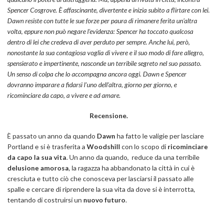
Spencer Cosgrove. È affascinante, divertente e inizia subito a flirtare con lei.
Dawn resiste con tutte le sue forze per paura di rimanere ferita un’altra
volta, eppure non può negare l’evidenza: Spencer ha toccato qualcosa
dentro di lei che credeva di aver perduto per sempre. Anche lui, però,
nonostante la sua contagiosa voglia di vivere e il suo modo di fare allegro,
spensierato e impertinente, nasconde un terribile segreto nel suo passato.
Un senso di colpa che lo accompagna ancora oggi. Dawn e Spencer
dovranno imparare a fidarsi l’uno dell’altra, giorno per giorno, e
ricominciare da capo, a vivere e ad amare.
Recensione.
È passato un anno da quando
Dawn
ha fatto le valigie per lasciare
Portland e si è trasferita a
Woodshill
con lo scopo di
ricominciare
da capo la sua vita
. Un anno da quando, reduce da una terribile
delusione amorosa
, la ragazza ha abbandonato la città in cui è
cresciuta e tutto ciò che conosceva per lasciarsi il passato alle
spalle e cercare di riprendere la sua vita da dove si è interrotta,
tentando di costruirsi un
nuovo futuro
.