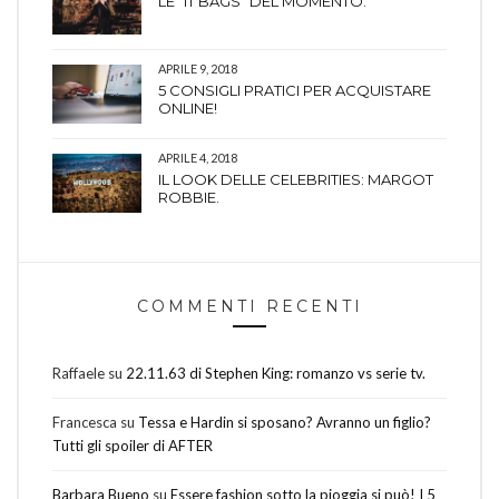
LE “IT BAGS” DEL MOMENTO.
APRILE 9, 2018
5 CONSIGLI PRATICI PER ACQUISTARE
ONLINE!
APRILE 4, 2018
IL LOOK DELLE CELEBRITIES: MARGOT
ROBBIE.
COMMENTI RECENTI
Raffaele
su
22.11.63 di Stephen King: romanzo vs serie tv.
Francesca
su
Tessa e Hardin si sposano? Avranno un figlio?
Tutti gli spoiler di AFTER
Barbara Bueno
su
Essere fashion sotto la pioggia si può! I 5