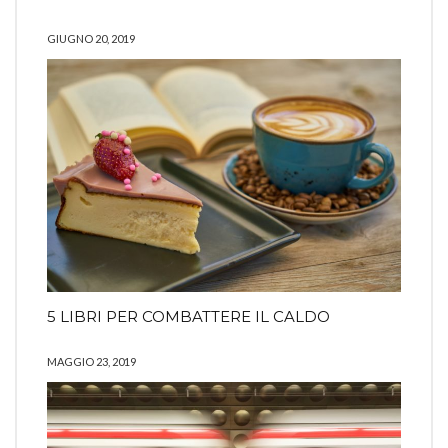
GIUGNO 20, 2019
COMING SOON
INFO
PRIVACY
5 LIBRI PER COMBATTERE IL CALDO
Search
SEARCH
for:
MAGGIO 23, 2019
Ⓒ2019 Ilaria Rodella - All right reserved
La risposta da Instragram non aveva codice 200.