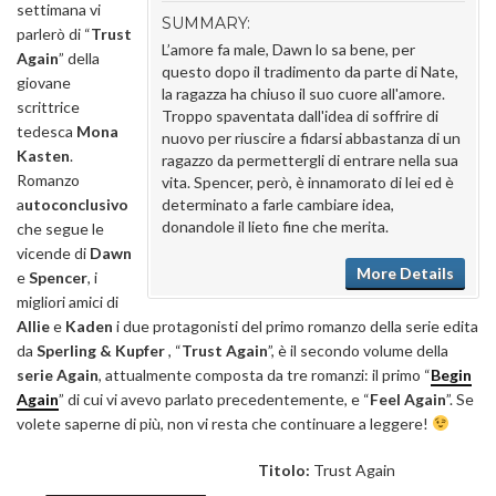
settimana vi
SUMMARY:
parlerò di “
Trust
L’amore fa male, Dawn lo sa bene, per
Again
” della
questo dopo il tradimento da parte di Nate,
giovane
la ragazza ha chiuso il suo cuore all'amore.
scrittrice
Troppo spaventata dall'idea di soffrire di
tedesca
Mona
nuovo per riuscire a fidarsi abbastanza di un
Kasten
.
ragazzo da permettergli di entrare nella sua
Romanzo
vita. Spencer, però, è innamorato di lei ed è
a
utoconclusivo
determinato a farle cambiare idea,
donandole il lieto fine che merita.
che segue le
vicende di
Dawn
More Details
e
Spencer
, i
migliori amici di
Allie
e
Kaden
i due protagonisti del primo romanzo della serie edita
da
Sperling & Kupfer
, “
Trust Again
”, è il secondo volume della
serie Again
, attualmente composta da tre romanzi: il primo “
Begin
Again
” di cui vi avevo parlato precedentemente, e “
Feel Again
”. Se
volete saperne di più, non vi resta che continuare a leggere!
Titolo:
Trust Again