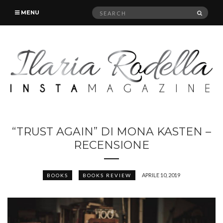
Search
SEAR
MENU
for:
“TRUST AGAIN” DI MONA KASTEN –
RECENSIONE
APRILE 10, 2019
BOOKS
BOOKS REVIEW