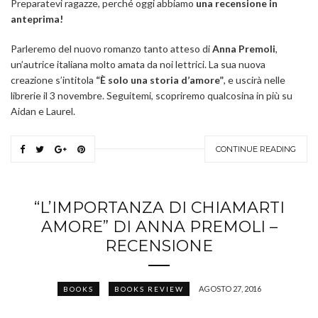
Preparatevi ragazze, perché oggi abbiamo
una recensione in
anteprima!
Parleremo del nuovo romanzo tanto atteso di
Anna Premoli
,
un’autrice italiana molto amata da noi lettrici. La sua nuova
creazione s’intitola
“È solo una storia d’amore”
, e uscirà nelle
librerie il 3 novembre. Seguitemi, scopriremo qualcosina in più su
Aidan e Laurel.
CONTINUE READING
“L’IMPORTANZA DI CHIAMARTI
AMORE” DI ANNA PREMOLI –
RECENSIONE
AGOSTO 27, 2016
BOOKS
BOOKS REVIEW