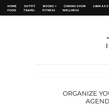
HOME
OUTFIT
BOOKS
COMING SOON
LIBRI A 5 
FOOD
TRAVEL
FITNESS
WELLNESS
ORGANIZE YOU
AGENDE