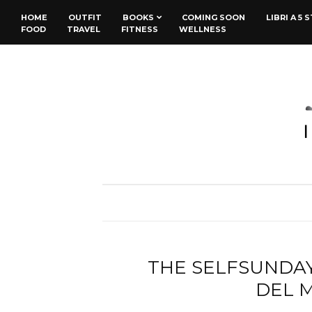
HOME
OUTFIT
BOOKS
COMING SOON
LIBRI A 5 
FOOD
TRAVEL
FITNESS
WELLNESS
THE SELFSUNDAY –
DEL 