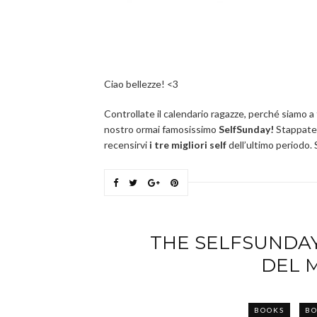
Ciao bellezze! <3
Controllate il calendario ragazze, perché siamo a
nostro ormai famosissimo
SelfSunday!
Stappate 
recensirvi
i tre migliori self
dell’ultimo periodo. 
THE SELFSUNDAY –
DEL 
BOOKS
BO