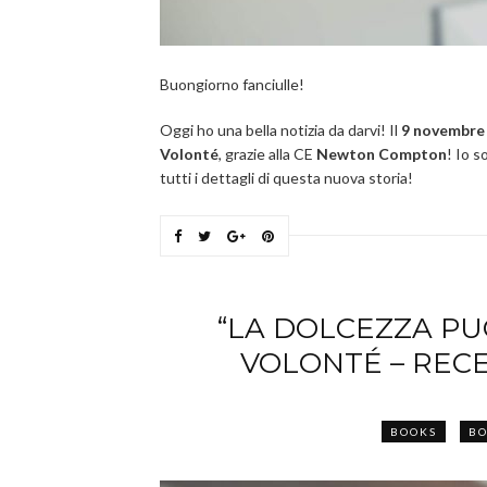
Buongiorno fanciulle!
Oggi ho una bella notizia da darvi! Il
9 novembre
Volonté
, grazie alla CE
Newton Compton
! Io s
tutti i dettagli di questa nuova storia!
“LA DOLCEZZA PU
VOLONTÉ – REC
BOOKS
BO