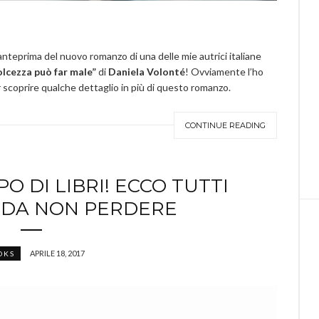
nteprima del nuovo romanzo di una delle mie autrici italiane
olcezza può far male”
di
Daniela Volonté
! Ovviamente l’ho
 scoprire qualche dettaglio in più di questo romanzo.
CONTINUE READING
O DI LIBRI! ECCO TUTTI
I DA NON PERDERE
APRILE 18, 2017
OKS