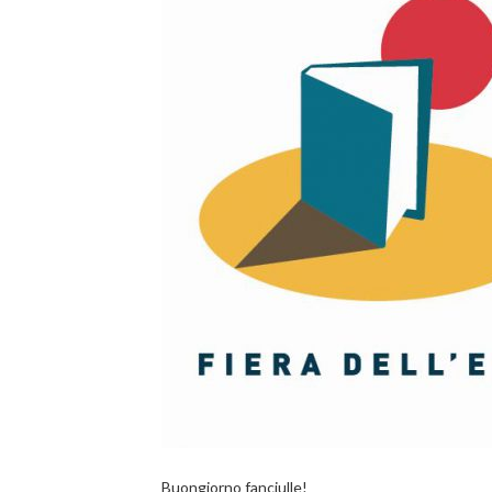
Buongiorno fanciulle!