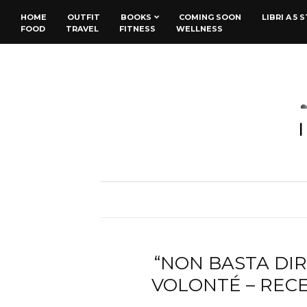
HOME
OUTFIT
BOOKS
COMING SOON
LIBRI A 5 
FOOD
TRAVEL
FITNESS
WELLNESS
“NON BASTA DIR
VOLONTÉ – REC