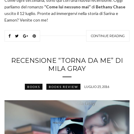
Come ogni settimana, sono qui con una nuova recensione. Oggi
parliamo del romanzo
“Come lui nessuno mai”
di
Bethany Chase
uscito il 12 luglio. Pronte ad immergervi nella storia di Sarina e
Eamon? Venite con me!
CONTINUE READING
RECENSIONE “TORNA DA ME” DI
MILA GRAY
LUGLIO 25, 2016
BOOKS
BOOKS REVIEW