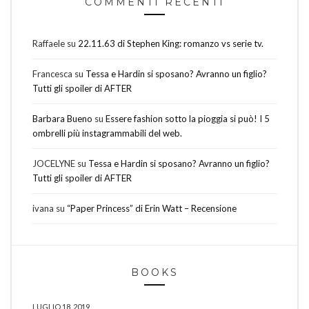
COMMENTI RECENTI
Raffaele
su
22.11.63 di Stephen King: romanzo vs serie tv.
Francesca
su
Tessa e Hardin si sposano? Avranno un figlio?
Tutti gli spoiler di AFTER
Barbara Bueno
su
Essere fashion sotto la pioggia si può! I 5
ombrelli più instagrammabili del web.
JOCELYNE
su
Tessa e Hardin si sposano? Avranno un figlio?
Tutti gli spoiler di AFTER
ivana
su
“Paper Princess” di Erin Watt – Recensione
BOOKS
LUGLIO 18, 2019