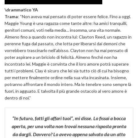
\drammatico YA
Trama
: “Non aveva mai pensato di poter essere felice. Fino a oggi.
Maggie Young è una ragazza come tante altre: ha amici tranquilli,
genitori comuni, voti nella media… insomma, una vita normale.
Almeno fino a quando non incontra lui: Clayton Reed, un ragazzo in
perenne fuga dal passato, che lotta per liberarsi dai demoni che
vorrebbero trascinarlo nell’abisso. Clayton non ha mai pensato di
poter aspirare a un briciolo di felicità. Almeno finché non ha
incontrato lei. Maggie è convinta che il loro amore potrà superare
tutti i problemi. Clay è sicuro che lei sia tutto ciò di cui ha bisogno
per mettere finalmente ordine nella sua vita incasinata. Insieme,
potranno affrontare il mondo intero. Ma le tenebre sono sempre là
fuori, in agguato. E talvolta il più grande ostacolo al vero amore è
dentro di noi.”
“In futuro, fatti gli affari tuoi”, mi disse. Lo fissai a bocca
aperta, per una volta non trovai nessuna risposta pronta
da dargli. Davvero? Lo avevo appena salvato da un atto