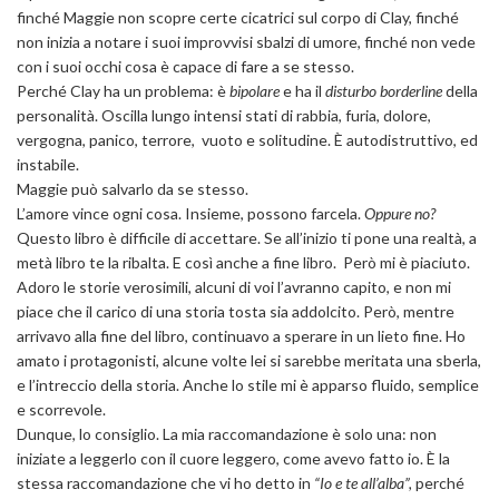
finché Maggie non scopre certe cicatrici sul corpo di Clay, finché
non inizia a notare i suoi improvvisi sbalzi di umore, finché non vede
con i suoi occhi cosa è capace di fare a se stesso.
Perché Clay ha un problema: è
bipolare
e ha il
disturbo borderline
della
personalità. Oscilla lungo intensi stati di rabbia, furia, dolore,
vergogna, panico, terrore, vuoto e solitudine. È autodistruttivo, ed
instabile.
Maggie può salvarlo da se stesso.
L’amore vince ogni cosa. Insieme, possono farcela.
Oppure no?
Questo libro è difficile di accettare. Se all’inizio ti pone una realtà, a
metà libro te la ribalta. E così anche a fine libro. Però mi è piaciuto.
Adoro le storie verosimili, alcuni di voi l’avranno capito, e non mi
piace che il carico di una storia tosta sia addolcito. Però, mentre
arrivavo alla fine del libro, continuavo a sperare in un lieto fine. Ho
amato i protagonisti, alcune volte lei si sarebbe meritata una sberla,
e l’intreccio della storia. Anche lo stile mi è apparso fluido, semplice
e scorrevole.
Dunque, lo consiglio. La mia raccomandazione è solo una: non
iniziate a leggerlo con il cuore leggero, come avevo fatto io. È la
stessa raccomandazione che vi ho detto in
“Io e te all’alba”,
perché