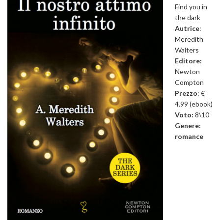
Find you in
the dark
Autrice
:
Meredith
Walters
Editore:
Newton
Compton
Prezzo
: €
4.99 (ebook)
Voto:
8\10
Genere:
romance