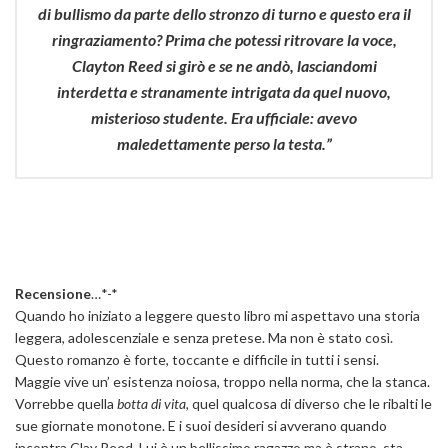
di bullismo da parte dello stronzo di turno e questo era il
ringraziamento? Prima che potessi ritrovare la voce,
Clayton Reed si girò e se ne andò, lasciandomi
interdetta e stranamente intrigata da quel nuovo,
misterioso studente. Era ufficiale: avevo
maledettamente perso la testa.”
Recensione
…*-*
Quando ho iniziato a leggere questo libro mi aspettavo una storia
leggera, adolescenziale e senza pretese. Ma non è stato così.
Questo romanzo è forte, toccante e difficile in tutti i sensi.
Maggie vive un’ esistenza noiosa, troppo nella norma, che la stanca.
Vorrebbe quella
botta di vita,
quel qualcosa di diverso che le ribalti le
sue giornate monotone. E i suoi desideri si avverano quando
incontra Clay Reed. Lui è un bellissimo ragazzo ma è strano, sta