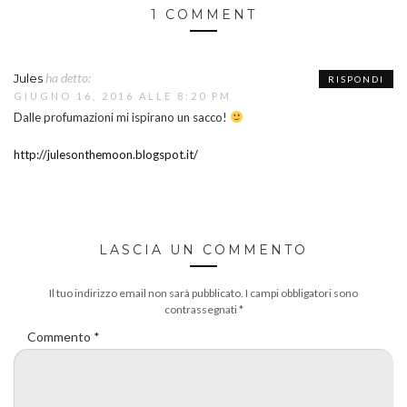
1 COMMENT
ha detto:
Jules
RISPONDI
GIUGNO 16, 2016 ALLE 8:20 PM
Dalle profumazioni mi ispirano un sacco!
http://julesonthemoon.blogspot.it/
LASCIA UN COMMENTO
Il tuo indirizzo email non sarà pubblicato.
I campi obbligatori sono
contrassegnati
*
Commento
*