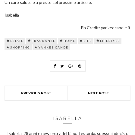
Un caro saluto e a presto col prossimo articolo,
Isabella
Ph Credit: yankeecandle.it
ESTATE
FRAGRANZE
HOME
LIFE
LIFESTYLE
SHOPPING
YANKEE CANDE
PREVIOUS POST
NEXT POST
ISABELLA
Isabella, 28 anni e new entry del blog. Testarda, spesso indecisa,