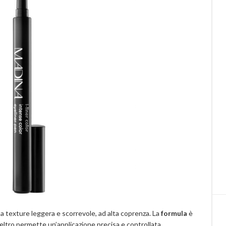
na texture leggera e scorrevole, ad alta coprenza. La
formula
è
feltro permette un’applicazione precisa e controllata.