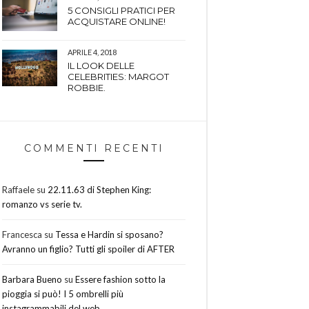
5 CONSIGLI PRATICI PER
ACQUISTARE ONLINE!
APRILE 4, 2018
IL LOOK DELLE
CELEBRITIES: MARGOT
ROBBIE.
COMMENTI RECENTI
Raffaele
su
22.11.63 di Stephen King:
romanzo vs serie tv.
Francesca
su
Tessa e Hardin si sposano?
Avranno un figlio? Tutti gli spoiler di AFTER
Barbara Bueno
su
Essere fashion sotto la
pioggia si può! I 5 ombrelli più
instagrammabili del web.