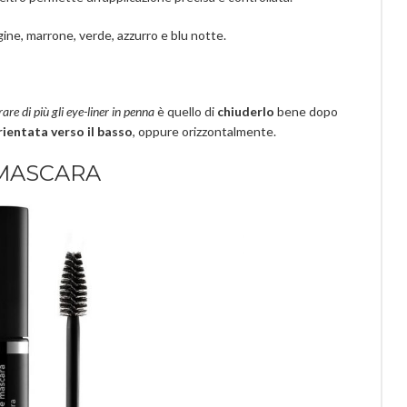
gine, marrone, verde, azzurro e blu notte.
rare di più gli eye-liner in penna
è quello di
chiuderlo
bene dopo
ientata verso il basso
, oppure orizzontalmente.
MASCARA