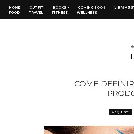
HOME
OUTFIT
BOOKS
COMING SOON
LIBRI A 5 
FOOD
TRAVEL
FITNESS
WELLNESS
COME DEFINIR
PRODO
ACQUISTI