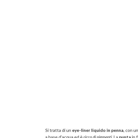
Si tratta di un
eye-liner liquido in penna
, con u
a base d’acqua ed è
ricca di pigmenti
. La
punta
in 