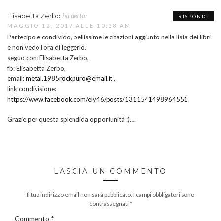
ha detto:
Elisabetta Zerbo
RISPONDI
MAGGIO 12, 2017 ALLE 10:28 AM
Partecipo e condivido, bellissime le citazioni aggiunto nella lista dei libri
e non vedo l’ora di leggerlo.
seguo con: Elisabetta Zerbo,
fb: Elisabetta Zerbo,
email:
metal.1985rockpuro@email.it
,
link condivisione:
https://www.facebook.com/ely46/posts/1311541498964551
Grazie per questa splendida opportunità :)….
LASCIA UN COMMENTO
Il tuo indirizzo email non sarà pubblicato.
I campi obbligatori sono
contrassegnati
*
Commento
*