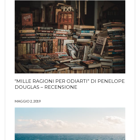
“MILLE RAGIONI PER ODIARTI” DI PENELOPE
DOUGLAS – RECENSIONE
COMING SOON
INFO
PRIVACY
MAGGIO 2, 2019
Search
SEARCH
for:
Ⓒ2019 Ilaria Rodella - All right reserved
La risposta da Instragram non aveva codice 200.