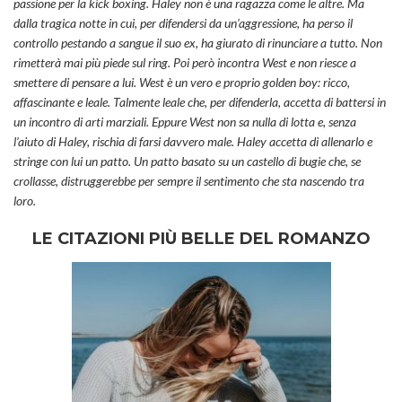
passione per la kick boxing. Haley non è una ragazza come le altre. Ma
dalla tragica notte in cui, per difendersi da un’aggressione, ha perso il
controllo pestando a sangue il suo ex, ha giurato di rinunciare a tutto. Non
rimetterà mai più piede sul ring. Poi però incontra West e non riesce a
smettere di pensare a lui. West è un vero e proprio golden boy: ricco,
affascinante e leale. Talmente leale che, per difenderla, accetta di battersi in
un incontro di arti marziali. Eppure West non sa nulla di lotta e, senza
l’aiuto di Haley, rischia di farsi davvero male. Haley accetta di allenarlo e
stringe con lui un patto. Un patto basato su un castello di bugie che, se
crollasse, distruggerebbe per sempre il sentimento che sta nascendo tra
loro.
LE CITAZIONI PIÙ BELLE DEL ROMANZO