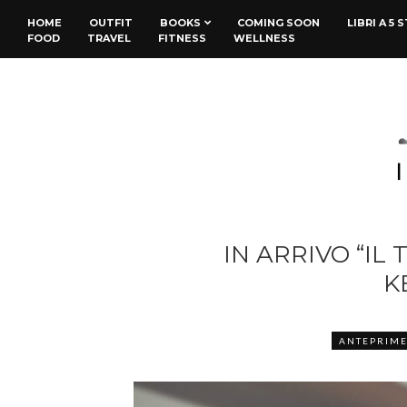
HOME
OUTFIT
BOOKS
COMING SOON
LIBRI A 5 
FOOD
TRAVEL
FITNESS
WELLNESS
IN ARRIVO “IL
K
ANTEPRIM