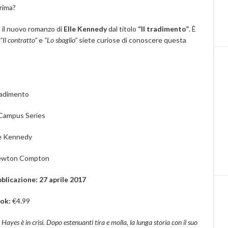
rima?
 il nuovo romanzo di
Elle Kennedy
dal titolo
“Il tradimento”
. È
“Il contratto”
e
“Lo sbaglio”
siete curiose di conoscere questa
tradimento
Campus Series
le Kennedy
ewton Compton
blicazione: 27 aprile 2017
ook:
€4.99
e Hayes è in crisi. Dopo estenuanti tira e molla, la lunga storia con il suo