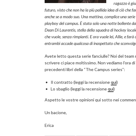
ragazzo è giu
futuro, visto che non ha la più pallida idea di ciò che fa
anche se a modo suo. Una mattina, complice una serie di
playboy del campus. È stata solo una notte bollente da 
Dean Di Laurentis, stella della squadra di hockey local
che vuole, senza rimpianti. E ora vuole lei, Allie, e far
entrambi accade qualcosa di inaspettato che sconvolge
Avete letto questa serie fanciulle? Noi del team
scrivere ci piace moltissimo. Non vediamo l’ora d
precedenti libri della “The Campus series”:
Il contratto (leggi la recensione
qui
)
Lo sbaglio (leggi la recensione
qui
)
Aspetto le vostre opinioni qui sotto nei commen
Un bacione,
Erica