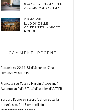
5 CONSIGLI PRATICI PER
ACQUISTARE ONLINE!
APRILE 4, 2018
IL LOOK DELLE
CELEBRITIES: MARGOT
ROBBIE.
COMMENTI RECENTI
Raffaele
su
22.11.63 di Stephen King:
romanzo vs serie tv.
Francesca
su
Tessa e Hardin si sposano?
Avranno un figlio? Tutti gli spoiler di AFTER
Barbara Bueno
su
Essere fashion sotto la
pioggia si può! I 5 ombrelli più
instagrammabili del web.