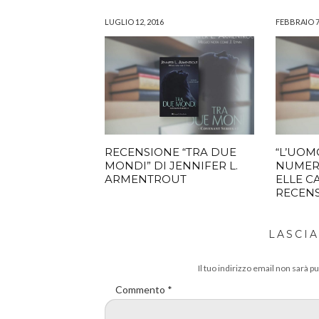
LUGLIO 12, 2016
FEBBRAIO 7
RECENSIONE “TRA DUE
“L’UOM
MONDI” DI JENNIFER L.
NUMERO
ARMENTROUT
ELLE CA
RECEN
LASCI
Il tuo indirizzo email non sarà pu
Commento
*