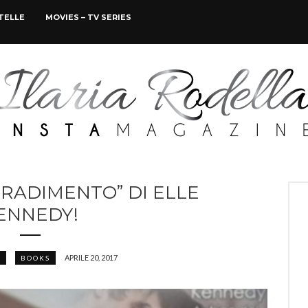
STELLE
MOVIES – TV SERIES
 TRADIMENTO” DI ELLE
ENNEDY!
APRILE 20, 2017
E
BOOKS