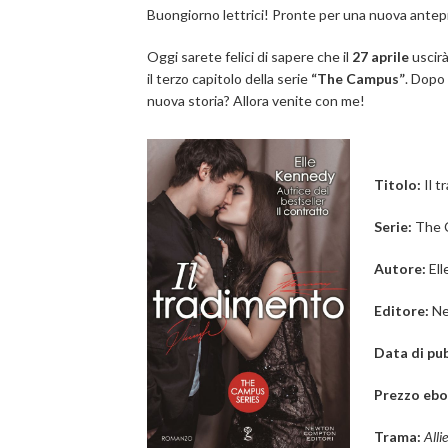
Buongiorno lettrici! Pronte per una nuova antep
Oggi sarete felici di sapere che il
27 aprile
uscirà
il terzo capitolo della serie
“The Campus”
. Dopo
nuova storia? Allora venite con me!
Titolo:
Il 
Serie:
The 
Autore:
El
Editore:
N
Data di pub
Prezzo eb
Trama:
Alli