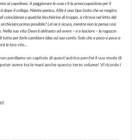
nta al capolinea. A peggiorare le cose c’è la preoccupazione per il
rà dopo il college. Niente panico, Allie è una tipa tosta che sa reagire,
 coincidenze e qualche bicchierino di troppo, si ritrova nel letto del
archiviare prima possibile? Lei ne è sicura, mentre non la pensa così
e. Nella sua vita Dean è abituato ad avere – e a lasciare – le ragazze
à di tutto per farle cambiare idea sul suo conto. Solo che a poco a poco a
rà le loro vite…
 non perdiamo un capitolo di quest’autrice perché il suo modo di
i poter avere tra le mani anche questo terzo volume! Vi ricordo i
ti!