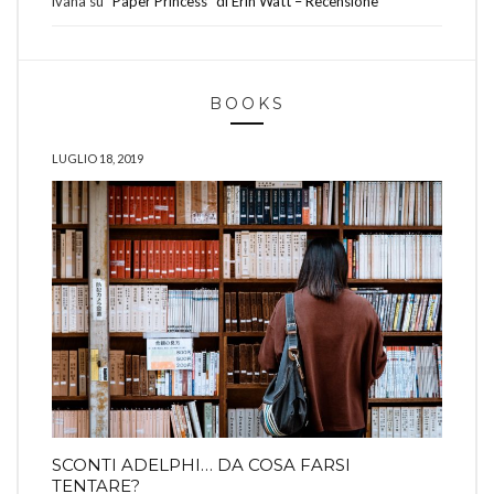
ivana
su
“Paper Princess” di Erin Watt – Recensione
BOOKS
LUGLIO 18, 2019
SCONTI ADELPHI… DA COSA FARSI
TENTARE?