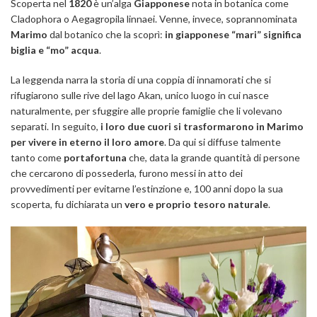
Scoperta nel
1820
è un’alga
Giapponese
nota in botanica come
Cladophora o Aegagropila linnaei. Venne, invece, soprannominata
Marimo
dal botanico che la scoprì:
in giapponese “mari” significa
biglia e “mo” acqua
.
La leggenda narra la storia di una coppia di innamorati che si
rifugiarono sulle rive del lago Akan, unico luogo in cui nasce
naturalmente, per sfuggire alle proprie famiglie che li volevano
separati. In seguito,
i loro due cuori si trasformarono in Marimo
per vivere in eterno il loro amore
. Da qui si diffuse talmente
tanto come
portafortuna
che, data la grande quantità di persone
che cercarono di possederla, furono messi in atto dei
provvedimenti per evitarne l’estinzione e, 100 anni dopo la sua
scoperta, fu dichiarata un
vero e proprio tesoro naturale
.