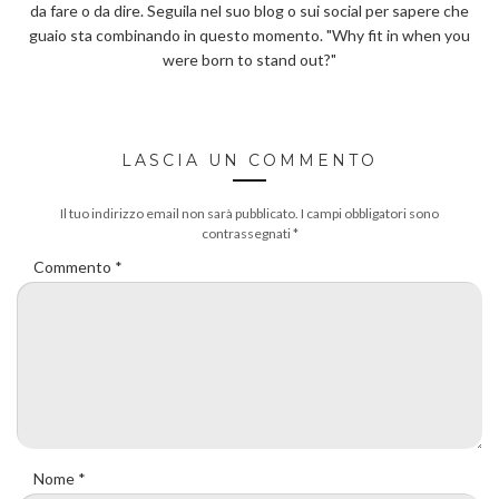
da fare o da dire. Seguila nel suo blog o sui social per sapere che
guaio sta combinando in questo momento. "Why fit in when you
were born to stand out?"
LASCIA UN COMMENTO
Il tuo indirizzo email non sarà pubblicato.
I campi obbligatori sono
contrassegnati
*
Commento
*
Nome
*